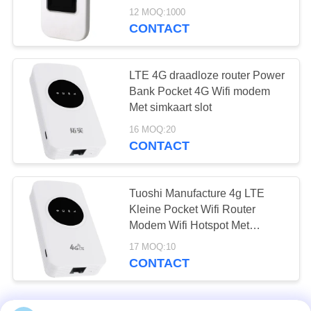
Gegevensoverdracht voor
de antenne van de
12 MOQ:1000
Bedrijfssystemen
CONTACT
loraglasvezel
LTE 4G draadloze router Power
Bank Pocket 4G Wifi modem
Met simkaart slot
16 MOQ:20
10
CONTACT
USB-
Hubbasisstation
Tuoshi Manufacture 4g LTE
Kleine Pocket Wifi Router
Modem Wifi Hotspot Met
Simkaart
17 MOQ:10
CONTACT
18