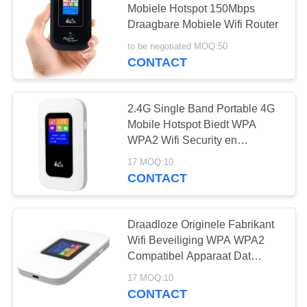
Mobiele Hotspot 150Mbps
14
Draagbare Mobiele Wifi Router
De Vergroting van
to be negotiated MOQ:50
WiFi van de
CONTACT
muurstop
2.4G Single Band Portable 4G
Mobile Hotspot Biedt WPA
WPA2 Wifi Security en
150Mbps LTE Upload Speed
59
17 MOQ:10
voor draadloze communicatie
CONTACT
Mobiele Hotspot van
draagbare 4G
Draadloze Originele Fabrikant
Wifi Beveiliging WPA WPA2
Compatibel Apparaat Dat
Netwerktoegang en Draadloze
17 MOQ:10
Prestaties Levert voor
CONTACT
Commercieel Gebruik
22