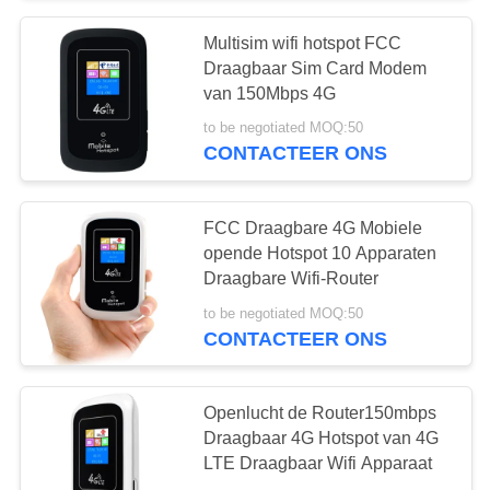
Multisim wifi hotspot FCC
26
Draagbaar Sim Card Modem
Openluchtcpe van
van 150Mbps 4G
to be negotiated MOQ:50
4G LTE Router
CONTACTEER ONS
FCC Draagbare 4G Mobiele
opende Hotspot 10 Apparaten
Draagbare Wifi-Router
10
to be negotiated MOQ:50
De
CONTACTEER ONS
Waaiervergroting
Openlucht de Router150mbps
van USB WiFi
Draagbaar 4G Hotspot van 4G
LTE Draagbaar Wifi Apparaat