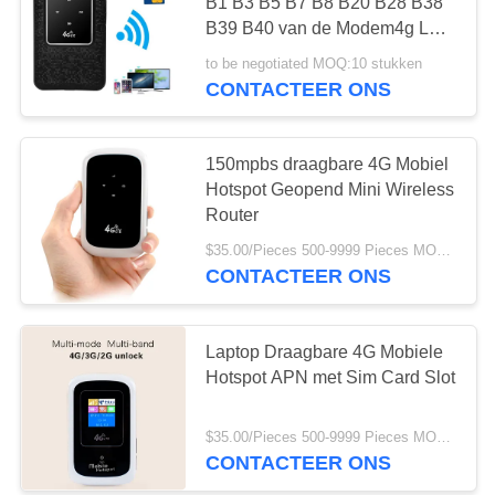
B1 B3 B5 B7 B8 B20 B28 B38
PRIVACY
B39 B40 van de Modem4g LTE
Zak
POLICY
to be negotiated MOQ:10 stukken
56
CONTACTEER ONS
5G WiFi-Router
150mpbs draagbare 4G Mobiel
Hotspot Geopend Mini Wireless
Router
$35.00/Pieces 500-9999 Pieces MOQ:500 Stukken
CONTACTEER ONS
27
Laptop Draagbare 4G Mobiele
5G Outdoor CPE
Hotspot APN met Sim Card Slot
$35.00/Pieces 500-9999 Pieces MOQ:500 Stukken
CONTACTEER ONS