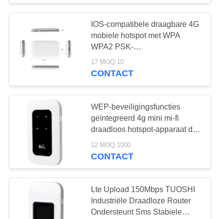
de Modem van 4G
IOS-compatibele draagbare 4G
LTE USB WiFi
mobiele hotspot met WPA
WPA2 PSK-
beveiligingsfuncties met een
17 MOQ:10
gewicht van 32 oz die snelle
CONTACT
verbinding garanderen
25
WEP-beveiligingsfuncties
geïntegreerd 4g mini mi-fi
Openluchtwifi-
draadloos hotspot-apparaat dat
Antenne
een veilige draadloze
12 MOQ:1000
internetverbinding biedt
CONTACT
Lte Upload 150Mbps TUOSHI
Industriële Draadloze Router
16
Ondersteunt Sms Stabiele