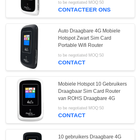
to be negotiated MOQ:50
CONTACTEER ONS
14
WiFi 6 Gigabit-
Auto Draagbare 4G Mobiele
Router
Hotspot Zwart Sim Card
Portable Wifi Router
to be negotiated MOQ:50
CONTACT
61
Mobiele Hotspot 10 Gebruikers
de Industriële
Draagbaar Sim Card Router
van ROHS Draagbare 4G
Router van 4G LTE
to be negotiated MOQ:50
CONTACT
10 gebruikers Draagbare 4G