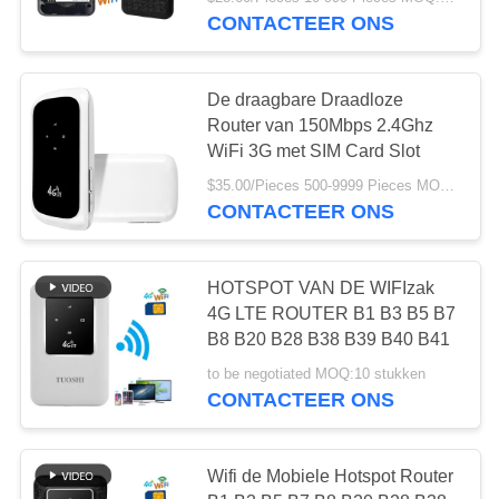
CONTACTEER
CONTACTEER ONS
ONS
38
De draagbare Draadloze
NIEUWS
Router van 150Mbps 2.4Ghz
WiFi 3G met SIM Card Slot
LTE-Router Volte
GEVALLEN
$35.00/Pieces 500-9999 Pieces MOQ:500 Stukken
CONTACTEER ONS
VERZOEK
OM EEN
HOTSPOT VAN DE WIFIzak
4G LTE ROUTER B1 B3 B5 B7
CITAAT
37
B8 B20 B28 B38 B39 B40 B41
Dubbel SiM Mobile
to be negotiated MOQ:10 stukken
VR
CONTACTEER ONS
Router
SITEMAP
Wifi de Mobiele Hotspot Router