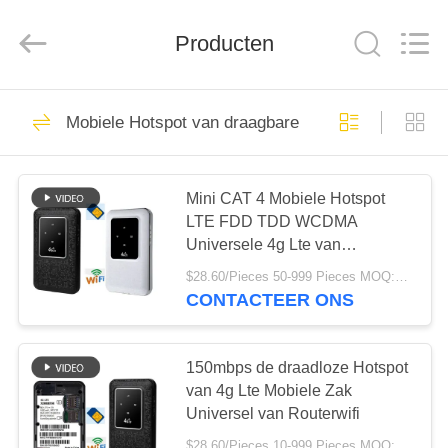
Shenzhen
Tuoshi
Network
Producten
Communications
Co.,
Ltd.
All
Rights
HUIS
42
Reserved.
Mobiele Hotspot van draagbare 4G
De Router van WiFi
PRODUCTEN
LTE
Mini CAT 4 Mobiele Hotspot
LTE FDD TDD WCDMA
ONGEVEER
Universele 4g Lte van
ONS
Draagbare 4G
$28.60/Pieces 50-999 Pieces MOQ:50 stukken
CONTACTEER ONS
62
FABRIEKSREIS
de Router 300Mbps
150mbps de draadloze Hotspot
KWALITEITSCONTROLE
van 4g Lte Mobiele Zak
van 4G LTE
Universel van Routerwifi
$28.60/Pieces 10-999 Pieces MOQ:10 stukken