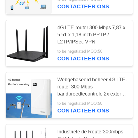
CONTACTEER
CONTACTEER ONS
ONS
4G LTE-router 300 Mbps 7,87 x
NIEUWS
5,51 x 1,18 inch PPTP /
L2TP/IPSec VPN
GEVALLEN
to be negotiated MOQ:50
CONTACTEER ONS
VERZOEK
OM EEN
Webgebaseerd beheer 4G LTE-
router 300 Mbps
CITAAT
bandbreedtecontrole 2x externe
antennes
to be negotiated MOQ:50
VR
CONTACTEER ONS
SITEMAP
Industriële de Router300mbps