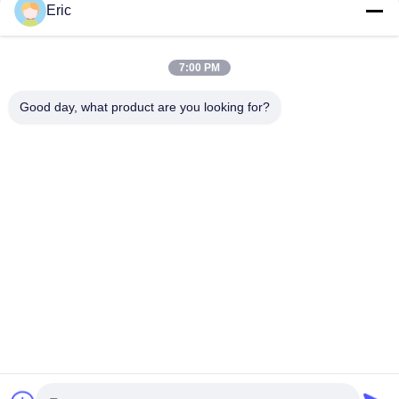
Eric
CONTACTEER ONS!
7:00 PM
populaire categorieën
Alle
Good day, what product are you looking for?
De Router Van WiFi LTE
De Router 300Mbps Van 4G LTE
LTE-Router Volte
Dubbel SiM Mobile Router
5G WiFi-Router
5G Outdoor CPE
Openluchtcpe Van 4G LTE Router
De Waaiervergroting Van USB WiFi
Teken in