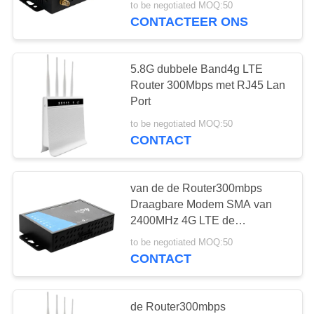
to be negotiated MOQ:50
CONTACTEER ONS
5.8G dubbele Band4g LTE
Router 300Mbps met RJ45 Lan
Port
to be negotiated MOQ:50
CONTACT
van de de Router300mbps
Draagbare Modem SMA van
2400MHz 4G LTE de
Antenneschakelaar
to be negotiated MOQ:50
CONTACT
de Router300mbps