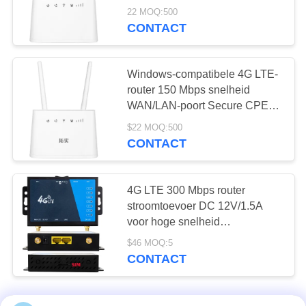
encryptie
22 MOQ:500
CONTACT
Windows-compatibele 4G LTE-
router 150 Mbps snelheid
WAN/LAN-poort Secure CPE
Home Router
$22 MOQ:500
CONTACT
4G LTE 300 Mbps router
stroomtoevoer DC 12V/1.5A
voor hoge snelheid
gegevensoverdracht
$46 MOQ:5
CONTACT