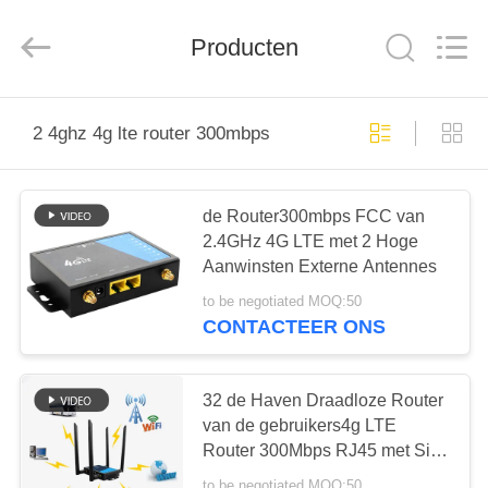
Shenzhen
Tuoshi
Network
Producten
Communications
Co.,
Ltd.
All
Rights
HUIS
Reserved.
2 4ghz 4g lte router 300mbps
PRODUCTEN
de Router300mbps FCC van
2.4GHz 4G LTE met 2 Hoge
ONGEVEER
Aanwinsten Externe Antennes
ONS
to be negotiated MOQ:50
CONTACTEER ONS
FABRIEKSREIS
32 de Haven Draadloze Router
KWALITEITSCONTROLE
van de gebruikers4g LTE
Router 300Mbps RJ45 met Sim
Card Slot
to be negotiated MOQ:50