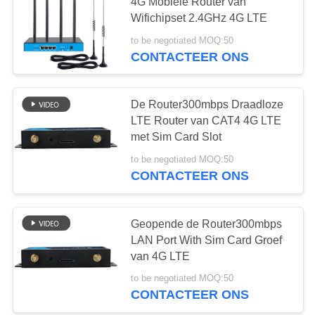
4G Mobiele Router van
PRIVACY
Wifichipset 2.4GHz 4G LTE
POLICY
to be negotiated MOQ:50
CONTACTEER ONS
De Router300mbps Draadloze
LTE Router van CAT4 4G LTE
met Sim Card Slot
to be negotiated MOQ:50
CONTACTEER ONS
Geopende de Router300mbps
LAN Port With Sim Card Groef
van 4G LTE
to be negotiated MOQ:50
CONTACTEER ONS