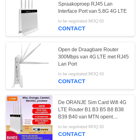
Spraakoproep RJ45 Lan
Interface Port van 5.8G 4G LTE
to be negotiated MOQ:50
CONTACT
Open de Draagbare Router
300Mbps van 4G LTE met RJ45
Lan Port
to be negotiated MOQ:50
CONTACT
De ORANJE Sim Card Wifi 4G
LTE Router B1 B3 B5 B8 B38
B39 B40 van MTN opent
300mbps-CPE
to be negotiated MOQ:50
CONTACT