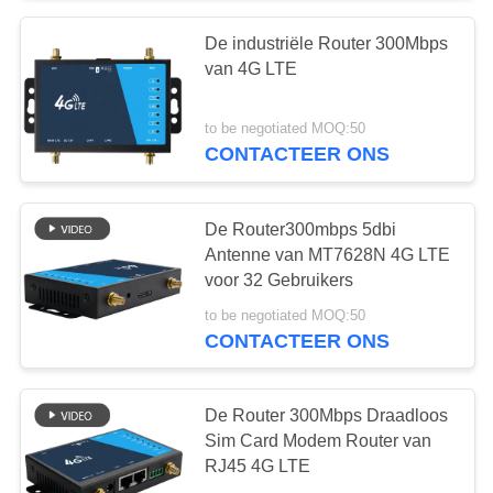
De industriële Router 300Mbps
van 4G LTE
to be negotiated MOQ:50
CONTACTEER ONS
De Router300mbps 5dbi
Antenne van MT7628N 4G LTE
voor 32 Gebruikers
to be negotiated MOQ:50
CONTACTEER ONS
De Router 300Mbps Draadloos
Sim Card Modem Router van
RJ45 4G LTE