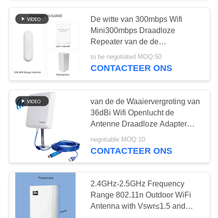
De witte van 300mbps Wifi
Mini300mbps Draadloze
Repeater van de de
Waaiervergroting
to be negotiated MOQ:50
CONTACTEER ONS
van de de Waaiervergroting van
36dBi Wifi Openlucht de
Antenne Draadloze Adapter
voor rv
negotiable MOQ:10
CONTACTEER ONS
2.4GHz-2.5GHz Frequency
Range 802.11n Outdoor WiFi
Antenna with Vswr≤1.5 and
50Ω Impedance