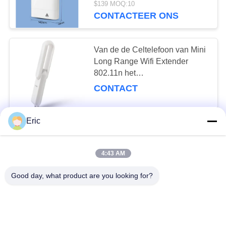
$139 MOQ:10
CONTACTEER ONS
Van de de Celtelefoon van Mini
Long Range Wifi Extender
802.11n het
Signaalspanningsverhoger van
CONTACT
Wifi
Eric
FCC Openluchtwifi Antenne
Draadloze Adapter met Usb-
4:43 AM
Haven
negotiable MOQ:50sets
Good day, what product are you looking for?
CONTACT
Modem Cpe With Sim Card Slot