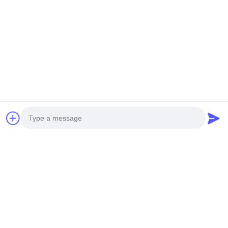
1 WAN 4 LAN Interface And
10m Usb Cable For Your
Network
$139 MOQ:10
CONTACT
Modem CPE Outdoor WiFi-
antenne met simkaart slot 20,5
x 2,5 x 2,5 inch
$46 MOQ:2
CONTACT
2.4GHz 150mbps Outdoor WiFi-
antenne met 1 WAN 4 LAN-
Photo
interface voor hoge
Video Call
standaardbehoeften
45 MOQ:2
CONTACT
Audio Call