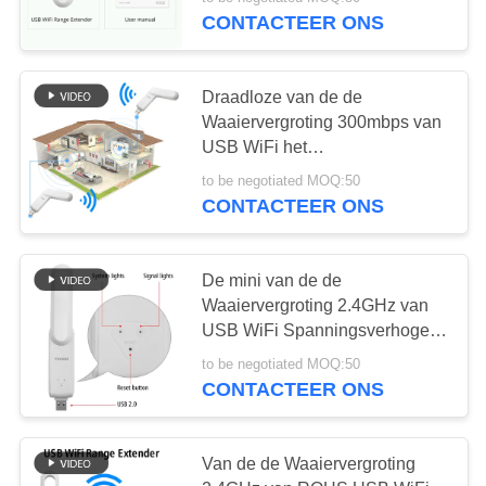
CONTACTEER
CONTACTEER ONS
ONS
Draadloze van de de
NIEUWS
Waaiervergroting 300mbps van
USB WiFi het
GEVALLEN
Signaalspanningsverhoger
to be negotiated MOQ:50
CONTACTEER ONS
VERZOEK
OM EEN
De mini van de de
Waaiervergroting 2.4GHz van
CITAAT
USB WiFi Spanningsverhoger
van de het Signaalrepeater
to be negotiated MOQ:50
VR
Draadloze
CONTACTEER ONS
SITEMAP
Van de de Waaiervergroting