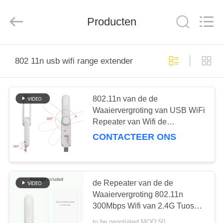
Shenzhen
Tuoshi
Network
Producten
Communications
Co.,
Ltd.
All
Rights
HUIS
Reserved.
802 11n usb wifi range extender
PRODUCTEN
802.11n van de de
Waaiervergroting van USB WiFi
ONGEVEER
Repeater van Wifi de
ONS
Draagbare met USB-poort
CONTACTEER ONS
FABRIEKSREIS
de Repeater van de de
KWALITEITSCONTROLE
Waaiervergroting 802.11n
300Mbps Wifi van 2.4G Tuoshi
USB Wifi
to be negotiated MOQ:50