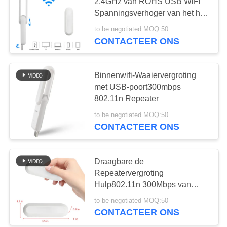
2.4GHz van ROHS USB WiFi
PRIVACY
Spanningsverhoger van het het
Huis de Draadloze Signaal
POLICY
to be negotiated MOQ:50
CONTACTEER ONS
Binnenwifi-Waaiervergroting
met USB-poort300mbps
802.11n Repeater
to be negotiated MOQ:50
CONTACTEER ONS
Draagbare de
Repeatervergroting
Hulp802.11n 300Mbps van
USB WiFi
to be negotiated MOQ:50
CONTACTEER ONS