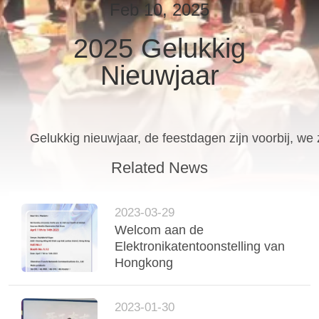
CONTACTEER
Feb 10, 2025
ONS
2025 Gelukkig
Nieuwjaar
NIEUWS
GEVALLEN
Gelukkig nieuwjaar, de feestdagen zijn voorbij, we
VERZOEK
Related News
OM EEN
CITAAT
2023-03-29
Welcom aan de
Elektronikatentoonstelling van
VR
Hongkong
SITEMAP
2023-01-30