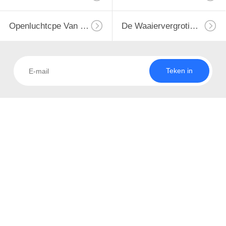
Openluchtcpe Van 4G LTE Router
De Waaiervergroting Van USB WiFi
Teken in