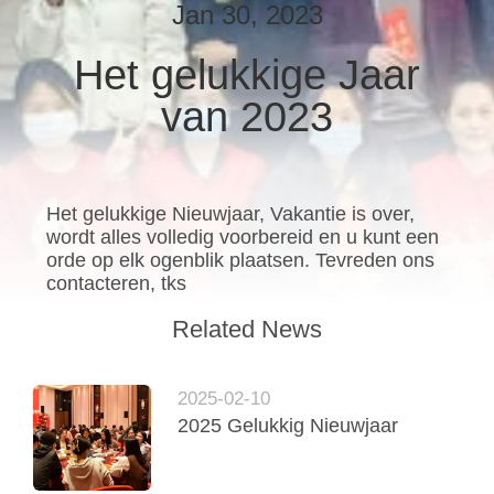
CONTACTEER
Jan 30, 2023
ONS
Het gelukkige Jaar
van 2023
NIEUWS
GEVALLEN
Het gelukkige Nieuwjaar, Vakantie is over,
wordt alles volledig voorbereid en u kunt een
VERZOEK
orde op elk ogenblik plaatsen. Tevreden ons
OM EEN
contacteren, tks
CITAAT
Related News
VR
2025-02-10
2025 Gelukkig Nieuwjaar
SITEMAP