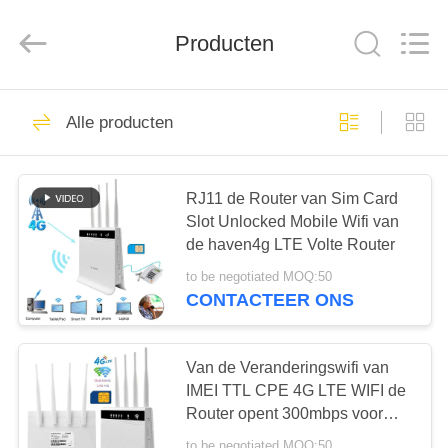
Shenzhen
Tuoshi
Network
Producten
Communications
Co.,
Ltd.
All
Rights
HUIS
42
Reserved.
Alle producten
De Router van WiFi
PRODUCTEN
LTE
RJ11 de Router van Sim Card
Slot Unlocked Mobile Wifi van
ONGEVEER
de haven4g LTE Volte Router
ONS
to be negotiated MOQ:50
CONTACTEER ONS
62
FABRIEKSREIS
de Router 300Mbps
Van de Veranderingswifi van
KWALITEITSCONTROLE
IMEI TTL CPE 4G LTE WIFI de
van 4G LTE
Router opent 300mbps voor
kabeltelevisie-Camera
to be negotiated MOQ:50