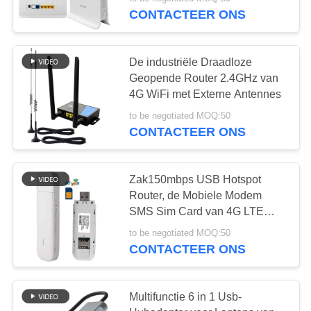
CONTACTEER
CONTACTEER ONS
ONS
38
De industriële Draadloze
NIEUWS
Geopende Router 2.4GHz van
4G WiFi met Externe Antennes
LTE-Router Volte
GEVALLEN
to be negotiated MOQ:50
CONTACTEER ONS
VERZOEK
OM EEN
Zak150mbps USB Hotspot
Router, de Mobiele Modem
CITAAT
37
SMS Sim Card van 4G LTE
USB WiFi
Dubbel SiM Mobile
to be negotiated MOQ:50
VR
CONTACTEER ONS
Router
SITEMAP
Multifunctie 6 in 1 Usb-