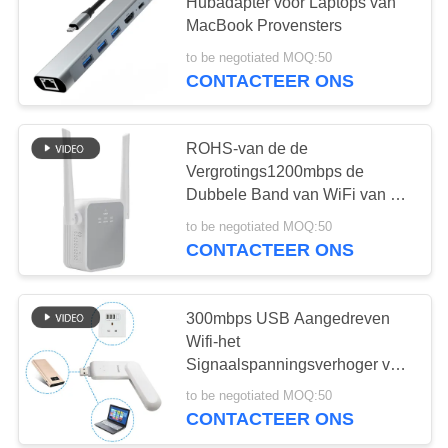
Hubadapter voor Laptops van
PRIVACY
MacBook Provensters
POLICY
to be negotiated MOQ:50
56
CONTACTEER ONS
5G WiFi-Router
ROHS-van de de
Vergrotings1200mbps de
Dubbele Band van WiFi van de
Muurstop Repeater van Wifi
to be negotiated MOQ:50
CONTACTEER ONS
27
300mbps USB Aangedreven
5G Outdoor CPE
Wifi-het
Signaalspanningsverhoger van
het Vergrotings Witte
to be negotiated MOQ:50
Thuisnetwerk
CONTACTEER ONS