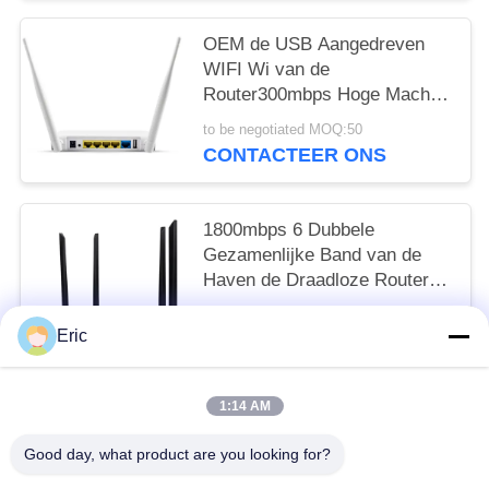
OEM de USB Aangedreven
WIFI Wi van de
Router300mbps Hoge Macht
Router van FI N
to be negotiated MOQ:50
CONTACTEER ONS
1800mbps 6 Dubbele
Gezamenlijke Band van de
Haven de Draadloze Router
802.11ax
to be negotiated MOQ:50
Eric
CONTACTEER ONS
1:14 AM
populaire categorieën
Alle
Good day, what product are you looking for?