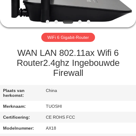
CONTACTEER
ONS
NIEUWS
WiFi 6 Gigabit-Router
GEVALLEN
WAN LAN 802.11ax Wifi 6
Router2.4ghz Ingebouwde
VERZOEK
Firewall
OM EEN
CITAAT
Plaats van
China
herkomst:
VR
Merknaam:
TUOSHI
Certificering:
CE ROHS FCC
SITEMAP
Modelnummer:
AX18