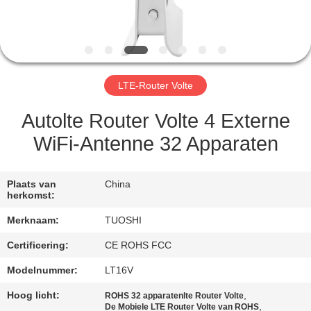
CONTACTEER
ONS
NIEUWS
LTE-Router Volte
GEVALLEN
Autolte Router Volte 4 Externe
WiFi-Antenne 32 Apparaten
VERZOEK
OM EEN
Plaats van
China
herkomst:
CITAAT
Merknaam:
TUOSHI
VR
Certificering:
CE ROHS FCC
Modelnummer:
LT16V
SITEMAP
Hoog licht:
,
ROHS 32 apparatenlte Router Volte
,
De Mobiele LTE Router Volte van ROHS