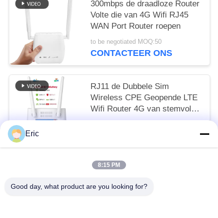
300mbps de draadloze Router
Volte die van 4G Wifi RJ45
WAN Port Router roepen
to be negotiated MOQ:50
CONTACTEER ONS
RJ11 de Dubbele Sim
Wireless CPE Geopende LTE
Wifi Router 4G van stemvolte
met Batterij
to be negotiated MOQ:50
Eric
CONTACTEER ONS
8:15 PM
populaire categorieën
Alle
Good day, what product are you looking for?
De Router Van WiFi LTE
De Router 300Mbps Van 4G LTE