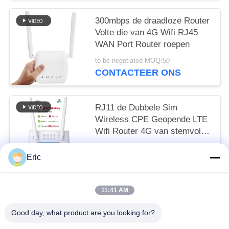
300mbps de draadloze Router
Volte die van 4G Wifi RJ45
WAN Port Router roepen
to be negotiated MOQ:50
CONTACTEER ONS
RJ11 de Dubbele Sim
Wireless CPE Geopende LTE
Wifi Router 4G van stemvolte
met Batterij
to be negotiated MOQ:50
Eric
CONTACTEER ONS
11:41 AM
populaire categorieën
Alle
Good day, what product are you looking for?