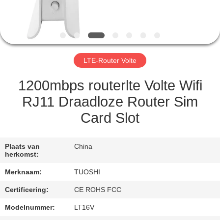
CONTACTEER
ONS
NIEUWS
LTE-Router Volte
GEVALLEN
1200mbps routerlte Volte Wifi
RJ11 Draadloze Router Sim
VERZOEK
Card Slot
OM EEN
CITAAT
Plaats van
China
herkomst:
VR
Merknaam:
TUOSHI
Certificering:
CE ROHS FCC
SITEMAP
Modelnummer:
LT16V