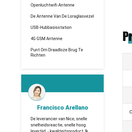
Openluchtwifi-Antenne
De Antenne Van De Loraglasvezel
USB-Hubbasisstation
P
4G GSM Antenne
Punt Om Draadloze Brug Te
Richten
Francisco Arellano
KH
C
De leverancier van Nice, snelle
TUOSHI - н
snelheidsreactie, snelle hoog
которая вп
,
levertijd, - kwaliteitsproduct. Ik
сотрудниче