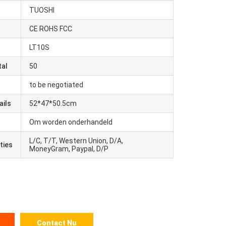
TUOSHI
CE ROHS FCC
LT10S
tal
50
to be negotiated
ails
52*47*50.5cm
Om worden onderhandeld
L/C, T/T, Western Union, D/A,
ties
MoneyGram, Paypal, D/P
Contact Nu