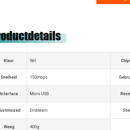
roductdetails
Kleur
Wit
Chip
Snelheid
150mbps
Gebru
Interface
Micro USB
Rese
ADBAATAR
Gabriel Haddad
ustmoized
Embleem
Ste
адежная компания,
Wij zijn aan het samenwerken
ервые установила
met 5 jaar geweest, zij goede
Weeg
400g
ство и имеет
leverancier en goede vrienden,