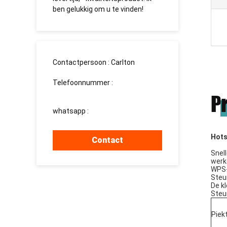
ben gelukkig om u te vinden!
долгосрочн
Contactpersoon :
Carlton
Telefoonnummer :
008613760340811
P
whatsapp :
+8613760340811
Hots
Contact
Snell
werk
WPS-
Steu
De kl
Steun
Piek