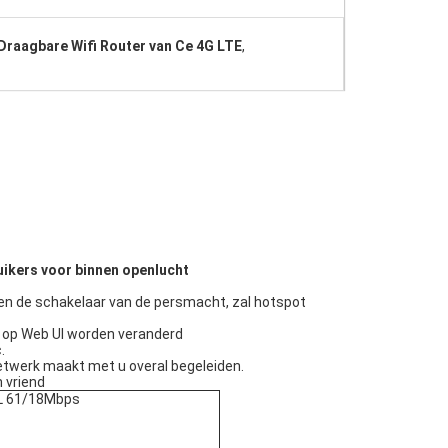
Draagbare Wifi Router van Ce 4G LTE
,
ikers voor binnen openlucht
, en de schakelaar van de persmacht, zal hotspot
d op Web UI worden veranderd
.
 netwerk maakt met u overal begeleiden.
n vriend
UL 61/18Mbps