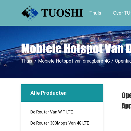
Thuis
Over T
Mobiele Hotspot Van 
Thuis
/
Mobiele Hotspot van draagbare 4G
/
Openluc
Alle Producten
Ope
Ap
De Router Van WiFi LTE
De Router 300Mbps Van 4G LTE