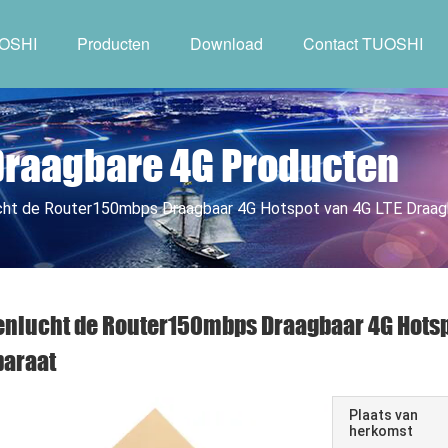
UOSHI
Producten
Download
Contact TUOSHI
Draagbare 4G Producten
ht de Router150mbps Draagbaar 4G Hotspot van 4G LTE Draagb
nlucht de Router150mbps Draagbaar 4G Hotspo
paraat
Plaats van
herkomst