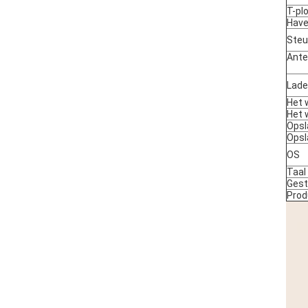
T-pl
Hav
Ste
Ant
Lade
Het 
Het 
Opsl
Opsl
OS
Taal
Ges
Prod