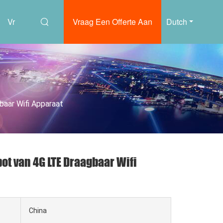
Vr
Vraag Een Offerte Aan
Dutch
aar Wifi Apparaat
t van 4G LTE Draagbaar Wifi
China