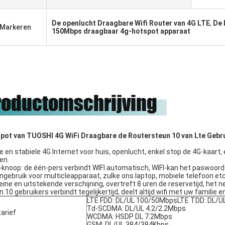
ое сотрудничество.
onze eer zijn om met hen te
werken.
De openlucht Draagbare Wifi Router van 4G LTE
,
De 
Markeren
150Mbps draagbaar 4g-hotspot apparaat
roductomschrijving
pot van TUOSHI 4G WiFi Draagbare de Routersteun 10 van Lte Gebru
e en stabiele 4G Internet voor huis, openlucht, enkel stop de 4G-kaart
en.
knoop: de één-pers verbindt WIFI automatisch, WIFI-kan het paswoor
ngebruik voor multicleapparaat, zulke ons laptop, mobiele telefoon etc
eine en uitstekende verschijning, overtreft 8 uren de reservetijd, het
 10 gebruikers verbindt tegelijkertijd, deelt altijd wifi met uw familie e
LTE FDD: DL/UL 100/50MbpsLTE TDD: DL/
Td-SCDMA: DL/UL 4.2/2.2Mbps
tarief
WCDMA: HSDP DL 7.2Mbps
GSM: DL/UL 384/384Kbps