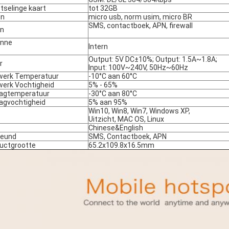
otselinge kaart
tot 32GB
en
micro usb, norm usim, micro BR
SMS, contactboek, APN, firewall
un
enne
Intern
Output: 5V DC±10%; Output: 1.5A~1.8A;
r
Input: 100V~240V, 50Hz~60Hz
werk Temperatuur
-10°C aan 60°C
werk Vochtigheid
5% - 65%
agtemperatuur
-30°C aan 80°C
agvochtigheid
5% aan 95%
Win10, Win8, Win7, Windows XP,
Uitzicht, MAC OS, Linux
Chinese&English
teund
SMS, Contactboek, APN
uctgrootte
65.2x109.8x16.5mm