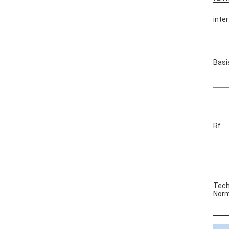
inte
Basi
Rf
Tech
Nor