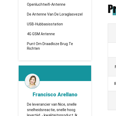
Openluchtwifi-Antenne
P
De Antenne Van De Loraglasvezel
USB-Hubbasisstation
4G GSM Antenne
Punt Om Draadloze Brug Te
Richten
R
Francisco Arellano
KHADBAATAR
leverancier van Nice, snelle
TUOSHI - надежная компани
lheidsreactie, snelle hoog
которая впервые установил
rtijd, - kwaliteitsproduct. Ik
сотрудничество и имеет