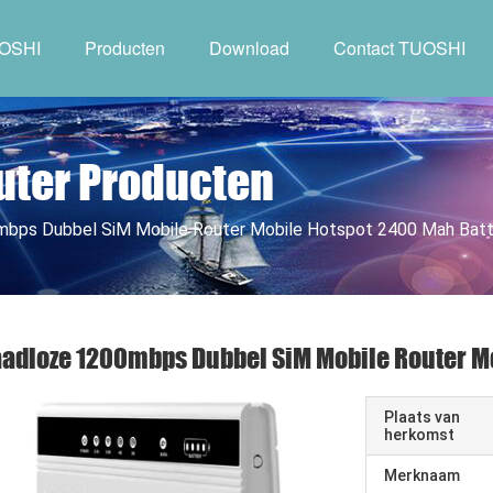
UOSHI
Producten
Download
Contact TUOSHI
uter Producten
mbps Dubbel SiM Mobile Router Mobile Hotspot 2400 Mah Batt
adloze 1200mbps Dubbel SiM Mobile Router Mo
Plaats van
herkomst
Merknaam