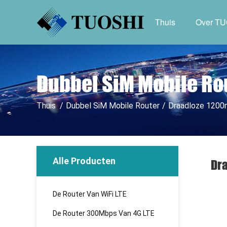
Thuis
Over T
Dubbel SiM Mobile Ro
Thuis
/
Dubbel SiM Mobile Router
/
Draadloze 1200
Alle Producten
Dra
De Router Van WiFi LTE
De Router 300Mbps Van 4G LTE