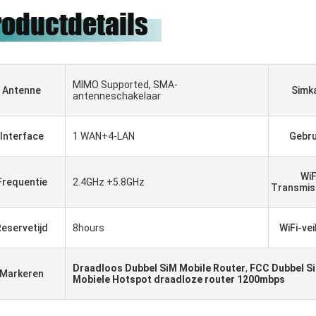
roductdetails
MIMO Supported, SMA-
Antenne
Simk
antenneschakelaar
Interface
1 WAN+4-LAN
Gebru
WiF
Frequentie
2.4GHz +5.8GHz
Transmis
eservetijd
8hours
WiFi-vei
Gabriel Haddad
Draadloos Dubbel SiM Mobile Router
,
FCC Dubbel Si
Markeren
Mobiele Hotspot draadloze router 1200mbps
я,
Wij zijn aan het samenwerken
а
met 5 jaar geweest, zij goede
leverancier en goede vrienden,