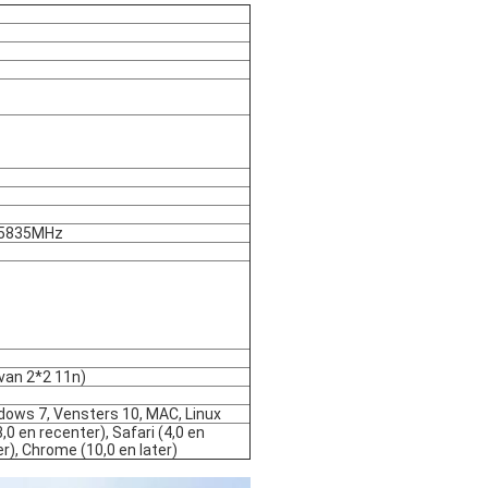
-5835MHz
van 2*2 11n)
ows 7, Vensters 10, MAC, Linux
3,0 en recenter), Safari (4,0 en
r), Chrome (10,0 en later)