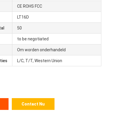
CE ROHS FCC
LT16D
tal
50
to be negotiated
Om worden onderhandeld
ties
L/C, T/T, Western Union
Contact Nu