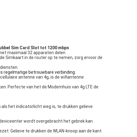
ubbel Sim Card Slot tot 1200 mbps
met maximaal 32 apparaten delen
e Simkaart in de router op te nemen, zorg ervoor de
diensten.
ts regelmatige betrouwbare verbinding.
ellulaire antenne van 4g, is de wifiantenne
iken. Perfecte van het de Modemhuis van 4g LTE de
ls het indicatorlicht weg is, te drukken gelieve
r deviceenter wordt overgebracht het gebrek kan
tgezet. Gelieve te drukken de WLAN-knoop aan de kant