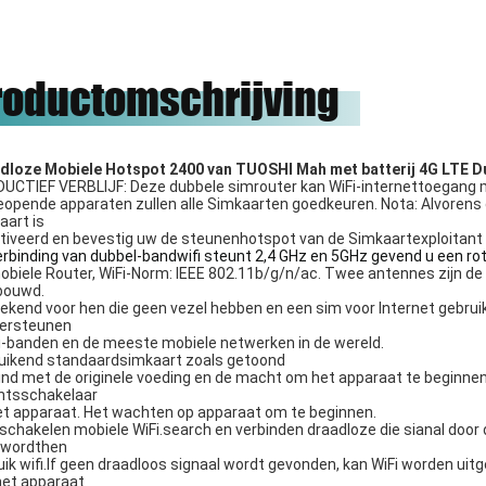
во.
onze eer zijn om met hen te
werken.
roductomschrijving
dloze Mobiele Hotspot 2400 van TUOSHI Mah met batterij 4G LTE D
UCTIEF VERBLIJF: Deze dubbele simrouter kan WiFi-internettoegang 
eopende apparaten zullen alle Simkaarten goedkeuren. Nota: Alvorens d
aart is
tiveerd en bevestig uw de steunenhotspot van de Simkaartexploitant 
erbinding van dubbel-bandwifi steunt 2,4 GHz en 5GHz gevend u een ro
obiele Router, WiFi-Norm: IEEE 802.11b/g/n/ac. Twee antennes zijn de c
bouwd.
tekend voor hen die geen vezel hebben en een sim voor Internet gebru
ersteunen
i-banden en de meeste mobiele netwerken in de wereld.
uikend standaardsimkaart zoals getoond
ind met de originele voeding en de macht om het apparaat te beginnen a
tsschakelaar
et apparaat. Het wachten op apparaat om te beginnen.
nschakelen mobiele WiFi.search en verbinden draadloze die sianal doo
wordthen
uik wifi.lf geen draadloos signaal wordt gevonden, kan WiFi worden ui
het apparaat