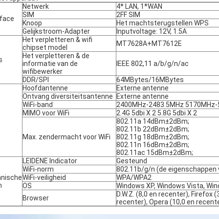
Netwerk
4* LAN, 1*WAN
SIM
2FF SIM
rface
Knoop
Het machtsterugstellen WPS
Gelijkstroom-Adapter
Inputvoltage: 12V, 1.5A
Het verpletteren & wifi
MT7628A+MT7612E
chipset model
Het verpletteren & de
s
informatie van de
IEEE 802,11 a/b/g/n/ac
wifibewerker
DDR/SPI
64MBytes/16MBytes
Hoofdantenne
Externe antenne
Ontvang diversiteitsantenne
Externe antenne
WiFi-band
2400MHz-2483.5MHz 5170MHz
MIMO voor WiFi
2.4G 5dbi X 2 5.8G 5dbi X 2
802.11a 14dBm±2dBm;
802.11b 22dBm±2dBm;
Max. zendermacht voor WiFi
802.11g 18dBm±2dBm;
802.11n 16dBm±2dBm;
802.11ac 15dBm±2dBm;
LEIDENE Indicator
Gesteund
WiFi-norm
802.11b/g/n (de eigenschappen 
nische
WiFi-veiligheid
WPA/WPA2
m
OS
Windows XP, Windows Vista, Wind
D.W.Z. (8,0 en recenter), Firefox (
Browser
recenter), Opera (10,0 en recente