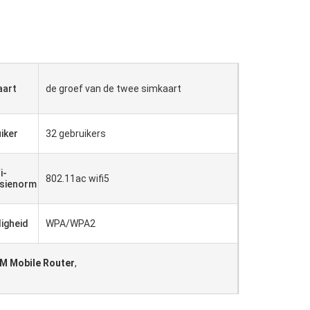
aart
de groef van de twee simkaart
iker
32 gebruikers
i-
802.11ac wifi5
sienorm
ligheid
WPA/WPA2
M Mobile Router
,