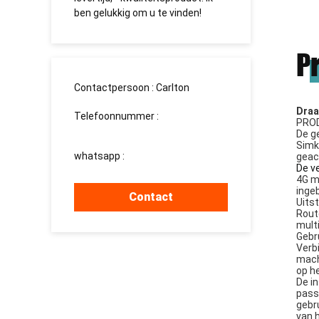
 gelukkig om u te vinden!
долгосрочное сотрудничест
P
Contactpersoon :
Carlton
Draa
Telefoonnummer :
PROD
008613760340811
De g
Simk
whatsapp :
+8613760340811
geac
De v
4G m
inge
Contact
Uits
Rout
mult
Gebr
Verb
mach
op h
De i
pass
gebr
van 