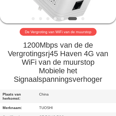
CONTACTEER
ONS
NIEUWS
De Vergroting van WiFi van de muurstop
GEVALLEN
1200Mbps van de de
Vergrotingsrj45 Haven 4G van
VERZOEK
WiFi van de muurstop
OM EEN
Mobiele het
CITAAT
Signaalspanningsverhoger
VR
Plaats van
China
herkomst:
SITEMAP
Merknaam:
TUOSHI