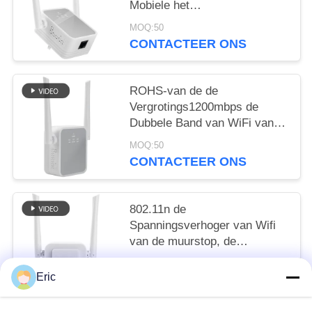
Mobiele het
Signaalspanningsverhoger
MOQ:50
van RJ45 4G
CONTACTEER ONS
ROHS-van de de
Vergrotings1200mbps de
Dubbele Band van WiFi van
de Muurstop Repeater van
MOQ:50
Wifi
CONTACTEER ONS
802.11n de
Spanningsverhoger van Wifi
van de muurstop, de
Vergroting van de Routerwifi
MOQ:50
van 2.4G 4G
Eric
CONTACTEER ONS