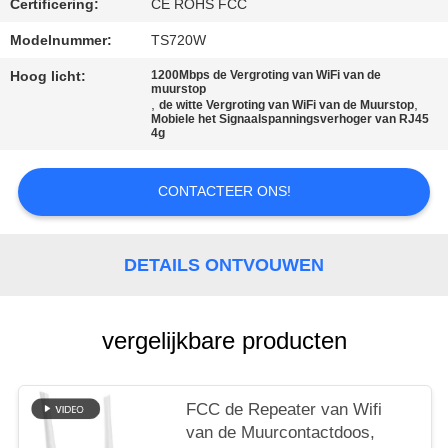
Certificering:
CE ROHS FCC
PRIVACY
Modelnummer:
TS720W
POLICY
Hoog licht:
1200Mbps de Vergroting van WiFi van de
muurstop
,
,
de witte Vergroting van WiFi van de Muurstop
Mobiele het Signaalspanningsverhoger van RJ45
4g
CONTACTEER ONS!
DETAILS ONTVOUWEN
vergelijkbare producten
FCC de Repeater van Wifi
van de Muurcontactdoos,