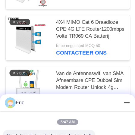
4X4 MIMO Cat 6 Draadloze
CPE 4G LTE Router1200mbps
Volte TR069 CA Batterij
to be negotiated MOQ:50
CONTACTEER ONS
Van de Antenneswifi van SMA
Afneembare CPE Dubbel Sim
Modem Router Unlock 4g
Draadloze LTE 150mbps
to be negotiated MOQ:50
Eric
CONTACTEER ONS
5:47 AM
populaire categorieën
Alle