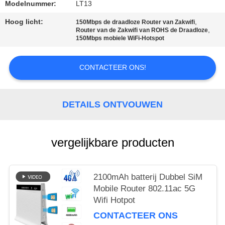
Modelnummer:
LT13
PRIVACY
Hoog licht:
,
150Mbps de draadloze Router van Zakwifi
POLICY
,
Router van de Zakwifi van ROHS de Draadloze
150Mbps mobiele WiFi-Hotspot
CONTACTEER ONS!
DETAILS ONTVOUWEN
vergelijkbare producten
2100mAh batterij Dubbel SiM
Mobile Router 802.11ac 5G
Wifi Hotpot
CONTACTEER ONS