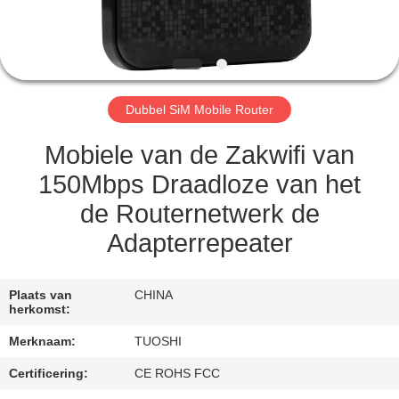
CONTACTEER
ONS
NIEUWS
Dubbel SiM Mobile Router
GEVALLEN
Mobiele van de Zakwifi van
150Mbps Draadloze van het
VERZOEK
de Routernetwerk de
OM EEN
Adapterrepeater
CITAAT
Plaats van
CHINA
VR
herkomst:
Merknaam:
TUOSHI
SITEMAP
Certificering:
CE ROHS FCC