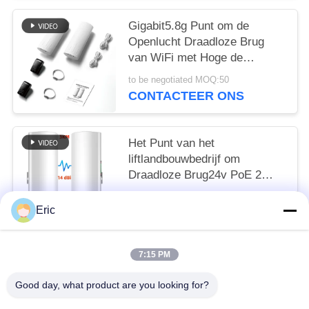
Gigabit5.8g Punt om de
Openlucht Draadloze Brug
van WiFi met Hoge de
Aanwinstenantenne van 14DBi
to be negotiated MOQ:50
te richten
CONTACTEER ONS
Het Punt van het
liftlandbouwbedrijf om
Draadloze Brug24v PoE 2
LAN 14dBi 5ghz 3km Wifi
to be negotiated MOQ:50
CPE te richten
Eric
CONTACTEER ONS
7:15 PM
populaire categorieën
Alle
Good day, what product are you looking for?