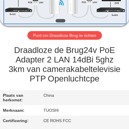
CONTACTEER
ONS
NIEUWS
Punt om Draadloze Brug te richten
GEVALLEN
Draadloze de Brug24v PoE
Adapter 2 LAN 14dBi 5ghz
VERZOEK
3km van camerakabeltelevisie
OM EEN
PTP Openluchtcpe
CITAAT
Plaats van
China
VR
herkomst:
Merknaam:
TUOSHI
SITEMAP
Certificering:
CE ROHS FCC