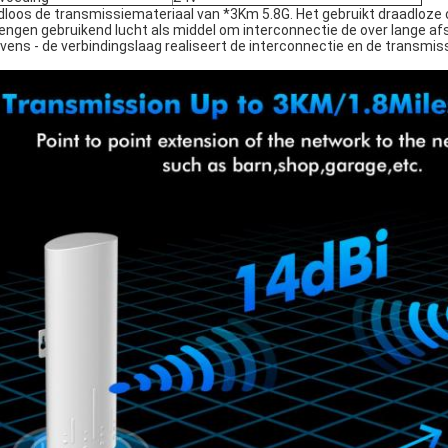
dloos de transmissiemateriaal van *3Km 5.8G. Het gebruikt draadlo
rengen gebruikend lucht als middel om interconnectie de over lange af
vens - de verbindingslaag realiseert de interconnectie en de transmis