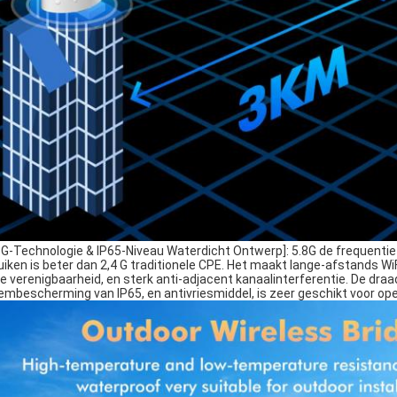
.8G-Technologie & IP65-Niveau Waterdicht Ontwerp]: 5.8G de frequenti
uiken is beter dan 2,4 G traditionele CPE. Het maakt lange-afstands Wi
e verenigbaarheid, en sterk anti-adjacent kanaalinterferentie. De draa
sembescherming van IP65, en antivriesmiddel, is zeer geschikt voor op