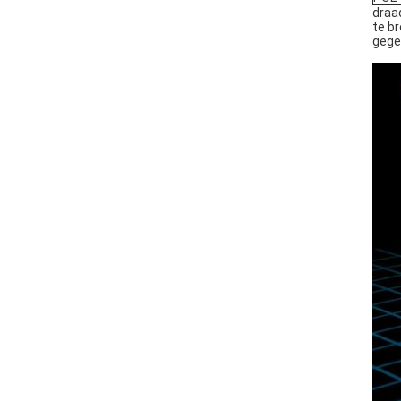
draa
te b
gege