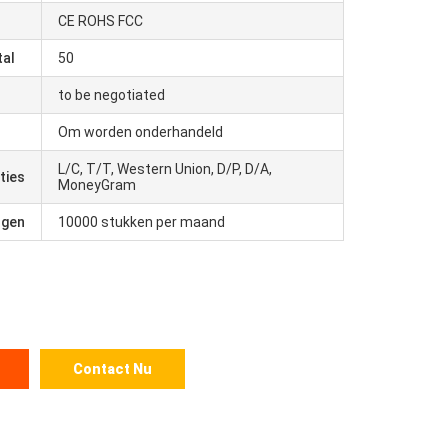
CE ROHS FCC
tal
50
to be negotiated
Om worden onderhandeld
L/C, T/T, Western Union, D/P, D/A,
ties
MoneyGram
ogen
10000 stukken per maand
Contact Nu