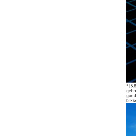
* [5
gebr
goed
blik