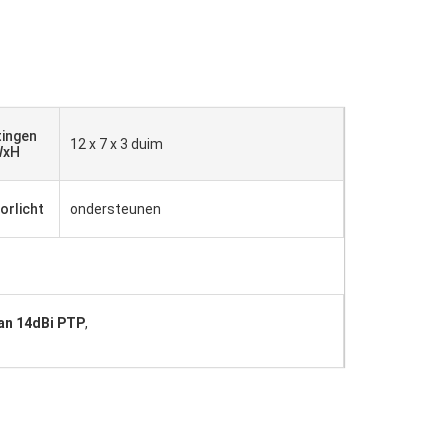
ingen
12 x 7 x 3 duim
WxH
orlicht
ondersteunen
an 14dBi PTP
,