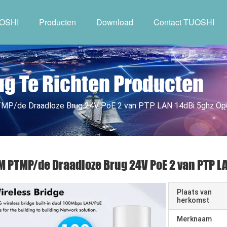
UOSHI
Producten
Download
Contact TUOSHI
ug Te Richten Producten
P/de Draadloze Brug 24V PoE 2 van PTP LAN 14dBi 5ghz Ope
 PTMP/de Draadloze Brug 24V PoE 2 van PTP LA
Plaats van
herkomst
Merknaam