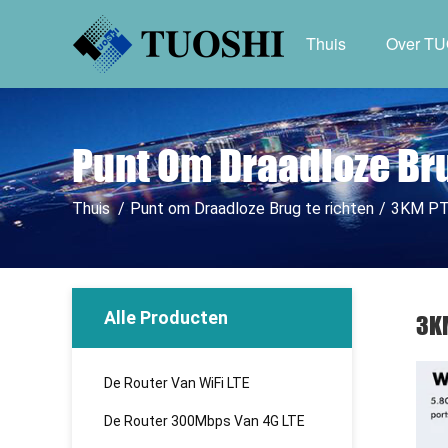
Thuis
Over T
Punt Om Draadloze Br
Thuis
/
Punt om Draadloze Brug te richten
/
3KM PTM
Alle Producten
3KM
De Router Van WiFi LTE
De Router 300Mbps Van 4G LTE