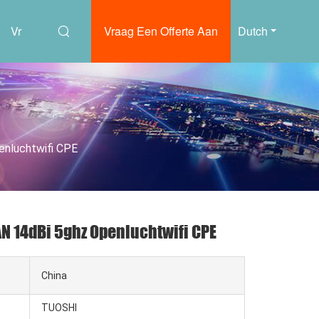
Vr
Vraag Een Offerte Aan
Dutch
nluchtwifi CPE
N 14dBi 5ghz Openluchtwifi CPE
China
TUOSHI