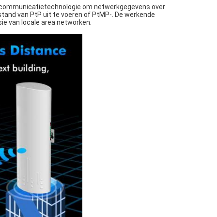
ze communicatietechnologie om netwerkgegevens over
stand van PtP uit te voeren of PtMP-. De werkende
sie van locale area networken.