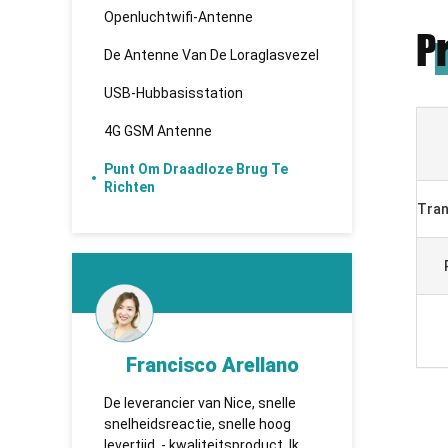
Openluchtwifi-Antenne
P
De Antenne Van De Loraglasvezel
USB-Hubbasisstation
4G GSM Antenne
Punt Om Draadloze Brug Te
Richten
Tran
Arellano
KHADBAATAR
Nice, snelle
TUOSHI - надежная компания,
snelle hoog
которая впервые установила
itsproduct. Ik
сотрудничество и имеет