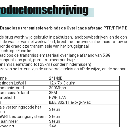
roductomschrijving
onze eer zijn om met hen te
werken.
Draadloze transmissie verbindt de Over lange afstand PTP/PTMP B
-de brug wordt wijd gebruikt in pakhuizen, landbouwbedrijven, en de c
t de waaier van netwerkwifi uit, breidt het netwerk in het huis tot uw s
door de draadloze transmissie van het brugsignaal.
luchtcpe Functie:
raadloos de transmissiemateriaal over lange afstand van 5.8G
teunpunt aan punt, punt-tot-meerpuntwijze
ransmissieafstand tot 23km (Zonder hindernissen)
jze van het steun zijn de universele relais en AP de wijze, en de scena
enne
2*14dBi
tingen LxWxH
12 x 7 x 3 duim
smissietarief
300Mbps
smissieafstand
3KM
atorlicht
PWR, LAN
m
IEEE 802,11 a/b/g/n/ac
tale vertoningscode het
Steun
ien
nWRTbesturingssysteem
Steun
 aan meer
Steun
voeding
24V