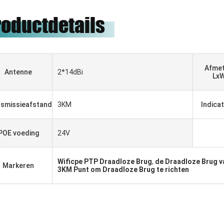
roductdetails
Afmet
Antenne
2*14dBi
Lx
smissieafstand
3KM
Indicat
POE voeding
24V
Wificpe PTP Draadloze Brug
,
de Draadloze Brug v
Markeren
3KM Punt om Draadloze Brug te richten
Gabriel Haddad
Wij zijn aan het samenwerken
met 5 jaar geweest, zij goede
leverancier en goede vrienden,