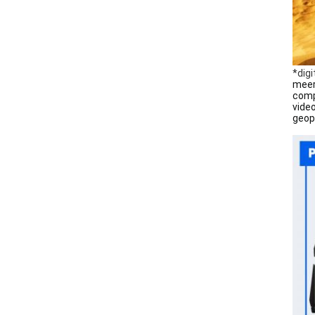
*digi
meer
comp
vide
geopt