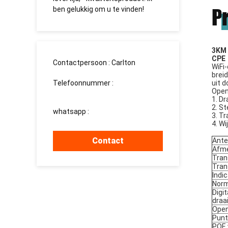
te vinden!
долгосрочное сотрудничество.
P
3KM 
CPE
Contactpersoon :
Carlton
WiFi
breid
Telefoonnummer :
uit 
Open
008613760340811
1. D
2. S
whatsapp :
+8613760340811
3. T
4. Wi
Contact
Ant
Afme
Tran
Tran
Indic
Nor
Digi
draa
Ope
Punt
POE 