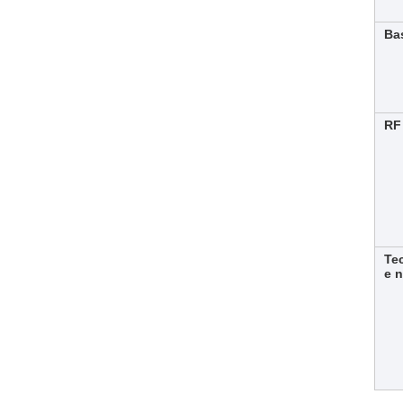
Ba
RF
Te
e 