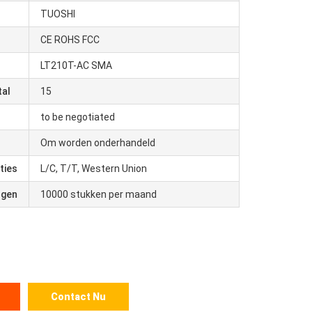
TUOSHI
CE ROHS FCC
LT210T-AC SMA
tal
15
to be negotiated
Om worden onderhandeld
ties
L/C, T/T, Western Union
ogen
10000 stukken per maand
Contact Nu