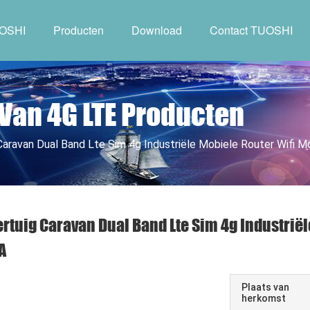
UOSHI
Producten
Download
Contact TUOSHI
 Van 4G LTE Producten
Caravan Dual Band Lte Sim 4g Industriële Mobiele Router Wifi 
rtuig Caravan Dual Band Lte Sim 4g Industriël
A
Plaats van
herkomst