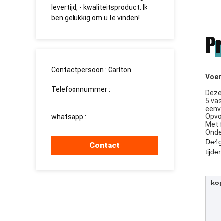
levertijd, - kwaliteitsproduct. Ik
сотрудничество
ben gelukkig om u te vinden!
долгосрочное с
P
Contactpersoon :
Carlton
Voer
Telefoonnummer :
Deze
008613760340811
5 va
eenvo
Opvo
whatsapp :
+8613760340811
Met 
Onde
De
4g
Contact
tijd
ko