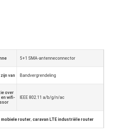
nne
5+1 SMA-antenneconnector
zijn van
Bandvergrendeling
ie over
 en wifi-
IEEE 802.11 a/b/g/n/ac
ssor
 mobiele router
,
caravan LTE industriële router