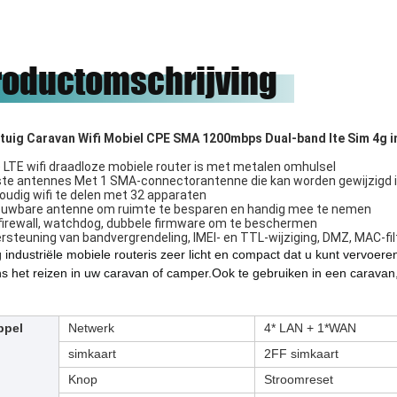
 и имеет
leverancier en goede vrienden,
отрудничество.
onze eer zijn om met hen te
werken.
roductomschrijving
tuig Caravan Wifi Mobiel CPE SMA 1200mbps Dual-band lte Sim 4g i
 LTE wifi draadloze mobiele router is met metalen omhulsel
ste antennes Met 1 SMA-connectorantenne die kan worden gewijzigd i
udig wifi te delen met 32 ​​apparaten
uwbare antenne om ruimte te besparen en handig mee te nemen
firewall, watchdog, dubbele firmware om te beschermen
rsteuning van bandvergrendeling, IMEI- en TTL-wijziging, DMZ, MAC-fil
 industriële mobiele router
is zeer licht en compact dat u kunt vervoe
ens het reizen in uw caravan of camper.Ook te gebruiken in een carava
ppel
Netwerk
4* LAN + 1*WAN
simkaart
2FF simkaart
Knop
Stroomreset