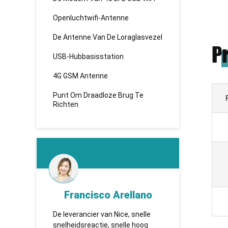
Openluchtwifi-Antenne
De Antenne Van De Loraglasvezel
P
USB-Hubbasisstation
4G GSM Antenne
Punt Om Draadloze Brug Te
Richten
Francisco Arellano
KHADB
De leverancier van Nice, snelle
TUOSHI - надежн
snelheidsreactie, snelle hoog
которая впервы