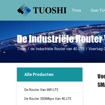
Thuis
Over T
De Industriële Router
Thuis
/
de Industriële Router van 4G LTE
/
Voertuig 
Alle Producten
Voe
SM
De Router Van WiFi LTE
De Router 300Mbps Van 4G LTE