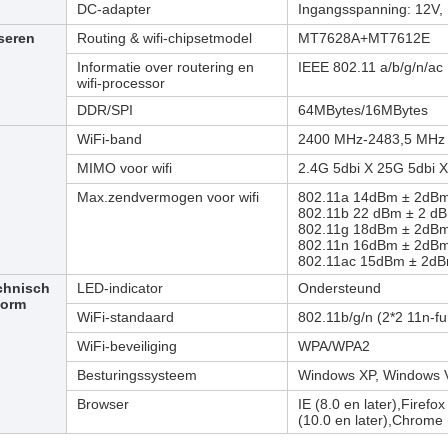
DC-adapter
Ingangsspanning: 12V,
seren
Routing & wifi-chipsetmodel
MT7628A+MT7612E
Informatie over routering en
IEEE 802.11 a/b/g/n/ac
wifi-processor
DDR/SPI
64MBytes/16MBytes
WiFi-band
2400 MHz-2483,5 MHz
MIMO voor wifi
2.4G 5dbi X 2
5G 5dbi X
Max.zendvermogen voor wifi
802.11a 14dBm ± 2dBm
802.11b 22 dBm ± 2 d
802.11g 18dBm ± 2dBm
802.11n 16dBm ± 2dBm
802.11ac 15dBm ± 2dB
chnisch
LED-indicator
Ondersteund
norm
WiFi-standaard
802.11b/g/n (2*2 11n-fu
WiFi-beveiliging
WPA/WPA2
Besturingssysteem
Windows XP, Windows V
Browser
IE (8.0 en later),Firefox
(10.0 en later),Chrome 