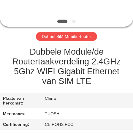
CONTACTEER
ONS
NIEUWS
Dubbel SiM Mobile Router
GEVALLEN
Dubbele Module/de
Routertaakverdeling 2.4GHz
VERZOEK
5Ghz WIFI Gigabit Ethernet
OM EEN
van SIM LTE
CITAAT
Plaats van
China
VR
herkomst:
Merknaam:
TUOSHI
SITEMAP
Certificering:
CE ROHS FCC