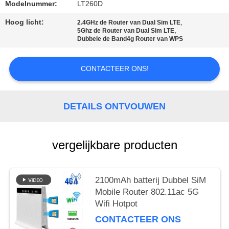
Modelnummer:
LT260D
PRIVACY
Hoog licht:
,
2.4GHz de Router van Dual Sim LTE
POLICY
,
5Ghz de Router van Dual Sim LTE
Dubbele de Band4g Router van WPS
CONTACTEER ONS!
DETAILS ONTVOUWEN
vergelijkbare producten
2100mAh batterij Dubbel SiM
Mobile Router 802.11ac 5G
Wifi Hotpot
CONTACTEER ONS