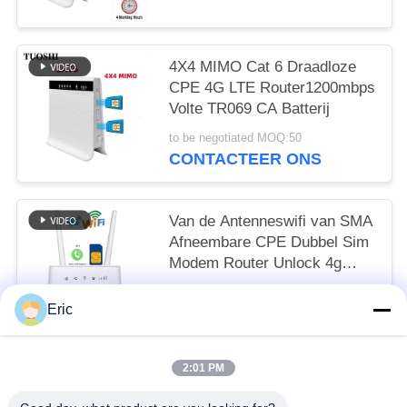
4X4 MIMO Cat 6 Draadloze
CPE 4G LTE Router1200mbps
Volte TR069 CA Batterij
to be negotiated MOQ:50
CONTACTEER ONS
Van de Antenneswifi van SMA
Afneembare CPE Dubbel Sim
Modem Router Unlock 4g
Draadloze LTE 150mbps
to be negotiated MOQ:50
Eric
CONTACTEER ONS
2:01 PM
populaire categorieën
Alle