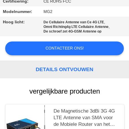
Certificering:
CE ROHS FCC
PRIVACY
Modelnummer:
MG2
POLICY
Hoog licht:
,
De Cellulaire Antenne van Ce 4G LTE
,
Omni Richting4g LTE Cellulaire Antenne
De schroef zet 4G-GSM Antenne op
CONTACTEER ONS!
DETAILS ONTVOUWEN
vergelijkbare producten
De Magnetische 3dBi 3G 4G
LTE Antenne van SMA voor
de Mobiele Router van het