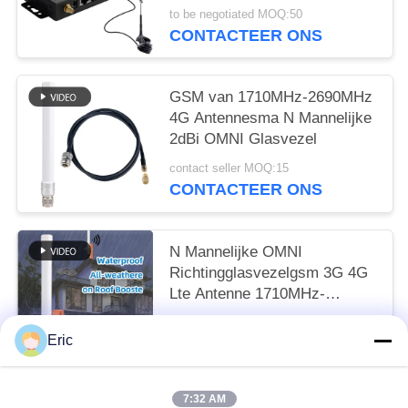
Telefoonsignaal LTE
to be negotiated MOQ:50
CONTACTEER ONS
GSM van 1710MHz-2690MHz
4G Antennesma N Mannelijke
2dBi OMNI Glasvezel
contact seller MOQ:15
CONTACTEER ONS
N Mannelijke OMNI
Richtingglasvezelgsm 3G 4G
Lte Antenne 1710MHz-
2690MHz 20W
contact seller MOQ:15
Eric
CONTACTEER ONS
7:32 AM