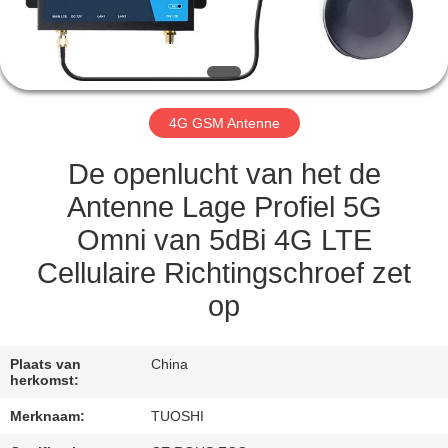
CONTACTEER
ONS
NIEUWS
4G GSM Antenne
GEVALLEN
De openlucht van het de
Antenne Lage Profiel 5G
VERZOEK
Omni van 5dBi 4G LTE
OM EEN
Cellulaire Richtingschroef zet
CITAAT
op
VR
Plaats van
China
herkomst:
SITEMAP
Merknaam:
TUOSHI