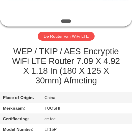
CONTACTEER
ONS
NIEUWS
De Router van WiFi LTE
GEVALLEN
WEP / TKIP / AES Encryptie
WiFi LTE Router 7.09 X 4.92
VERZOEK
X 1.18 In (180 X 125 X
OM EEN
30mm) Afmeting
CITAAT
Place of Origin:
China
VR
Merknaam:
TUOSHI
Certificering:
ce fcc
SITEMAP
Model Number:
LT15P