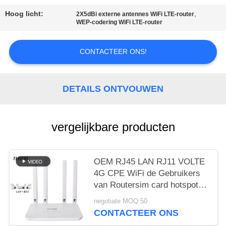
PRIVACY
Hoog licht:
,
2X5dBi externe antennes WiFi LTE-router
WEP-codering WiFi LTE-router
POLICY
CONTACTEER ONS!
DETAILS ONTVOUWEN
vergelijkbare producten
OEM RJ45 LAN RJ11 VOLTE
4G CPE WiFi de Gebruikers
van Routersim card hotspot
CAT4 32
negotiate MOQ:50
CONTACTEER ONS