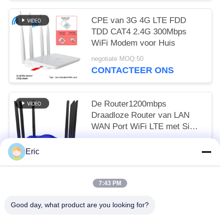
CPE van 3G 4G LTE FDD
TDD CAT4 2.4G 300Mbps
WiFi Modem voor Huis
negotiate MOQ:50
CONTACTEER ONS
De Router1200mbps
Draadloze Router van LAN
WAN Port WiFi LTE met Sim
Card Slot
negotiate MOQ:50
Eric
CONTACTEER ONS
7:43 PM
populaire categorieën
Alle
Good day, what product are you looking for?