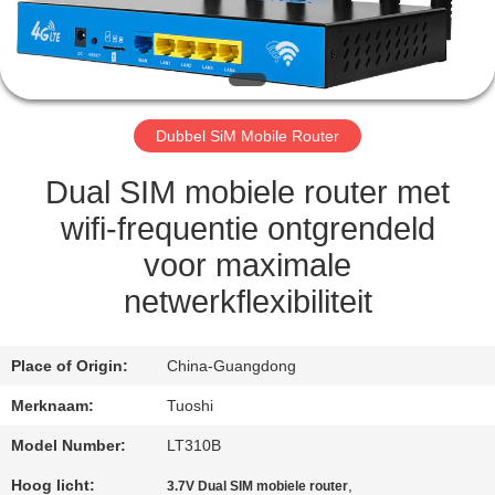
CONTACTEER
ONS
NIEUWS
Dubbel SiM Mobile Router
GEVALLEN
Dual SIM mobiele router met
wifi-frequentie ontgrendeld
VERZOEK
voor maximale
OM EEN
netwerkflexibiliteit
CITAAT
Place of Origin:
China-Guangdong
VR
Merknaam:
Tuoshi
Model Number:
LT310B
SITEMAP
Hoog licht:
,
3.7V Dual SIM mobiele router