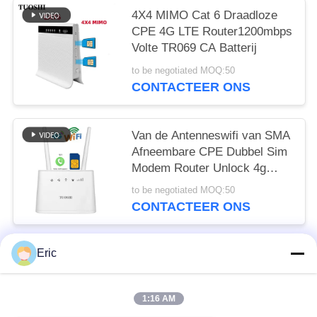
4X4 MIMO Cat 6 Draadloze
CPE 4G LTE Router1200mbps
Volte TR069 CA Batterij
to be negotiated MOQ:50
CONTACTEER ONS
Van de Antenneswifi van SMA
Afneembare CPE Dubbel Sim
Modem Router Unlock 4g
Draadloze LTE 150mbps
to be negotiated MOQ:50
CONTACTEER ONS
Eric
populaire categorieën
Alle
1:16 AM
De Router Van WiFi LTE
De Router 300Mbps Van 4G LTE