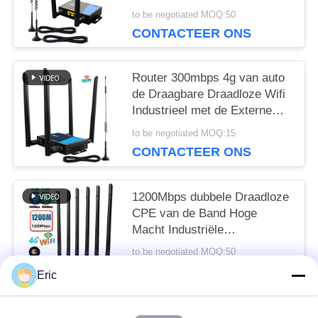
Antennes
to be negotiated MOQ:50
CONTACTEER ONS
Router 300mbps 4g van auto
de Draagbare Draadloze Wifi
Industrieel met de Externe
Antenne van SMA
to be negotiated MOQ:15
CONTACTEER ONS
1200Mbps dubbele Draadloze
CPE van de Band Hoge
Macht Industriële
Ondernemingsklasse Simcard
to be negotiated MOQ:50
4g/5g-Router
CONTACTEER ONS
Eric