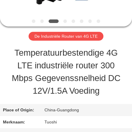
CONTACTEER
ONS
De Industriële Router van 4G LTE
Temperatuurbestendige 4G
NIEUWS
LTE industriële router 300
GEVALLEN
Mbps Gegevenssnelheid DC
12V/1.5A Voeding
VERZOEK
OM EEN
Place of Origin:
China-Guangdong
CITAAT
Merknaam:
Tuoshi