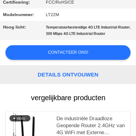
Certificering:
FCC/RoHS/CE
VR
Modelnummer:
LT22M
Hoog licht:
,
Temperatuurbestendige 4G LTE Industrial Router
SITEMAP
300 Mbps 4G LTE Industrial Router
CONTACTEER ONS!
PRIVACY
POLICY
DETAILS ONTVOUWEN
vergelijkbare producten
De industriële Draadloze
Geopende Router 2.4GHz van
4G WiFi met Externe