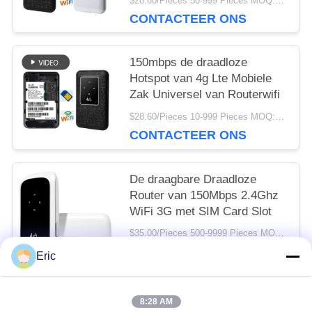
$28.60/Pieces 50-999 Pieces MOQ:50 stukken
CONTACTEER ONS
150mbps de draadloze
Hotspot van 4g Lte Mobiele
Zak Universel van Routerwifi
$28.60/Pieces 10-999 Pieces MOQ:10 stukken
CONTACTEER ONS
De draagbare Draadloze
Router van 150Mbps 2.4Ghz
WiFi 3G met SIM Card Slot
$35.00/Pieces 500-9999 Pieces MOQ:500 Stukken
CONTACTEER ONS
Eric
8:28 AM
populaire categorieën
Alle