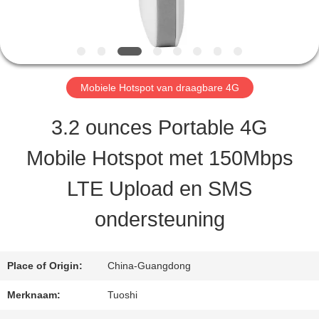
CONTACTEER
ONS
Mobiele Hotspot van draagbare 4G
3.2 ounces Portable 4G
NIEUWS
Mobile Hotspot met 150Mbps
GEVALLEN
LTE Upload en SMS
ondersteuning
VERZOEK
OM EEN
Place of Origin:
China-Guangdong
CITAAT
Merknaam:
Tuoshi