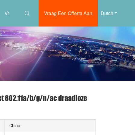
Vr
Vraag Een Offerte Aan
Dutch
n
t 802.11a/b/g/n/ac draadloze
China