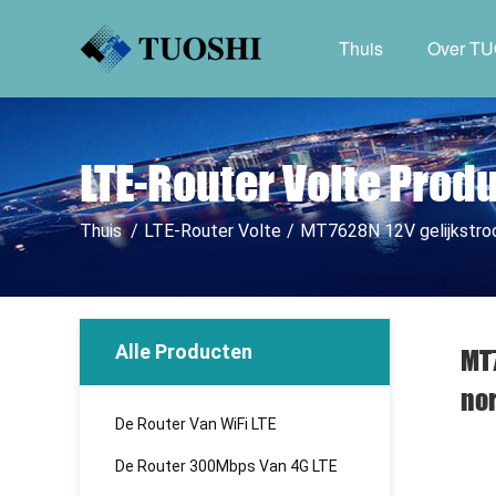
Thuis
Over T
LTE-Router Volte Prod
Thuis
/
LTE-Router Volte
/
MT7628N 12V gelijkstro
Alle Producten
MT7
no
De Router Van WiFi LTE
De Router 300Mbps Van 4G LTE