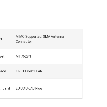
MIMO Supported, SMA Antenna
rt
Connector
set
MT7628N
face
1 RJ11 Port1 LAN
andard
EU US UK AU Plug