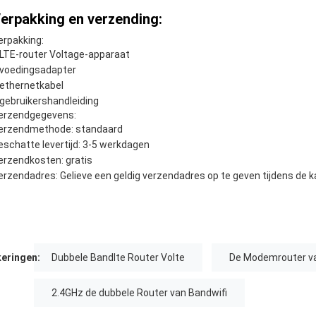
erpakking en verzending:
erpakking:
 LTE-router Voltage-apparaat
 voedingsadapter
 ethernetkabel
 gebruikershandleiding
erzendgegevens:
erzendmethode: standaard
eschatte levertijd: 3-5 werkdagen
erzendkosten: gratis
erzendadres: Gelieve een geldig verzendadres op te geven tijdens de 
eringen:
Dubbele Bandlte Router Volte
De Modemrouter va
2.4GHz de dubbele Router van Bandwifi