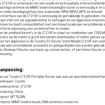
e LT210F is ontworpen om een snelle en betrouwbare internetverbinding
rachtige antenne en MIMO ondersteuningDe router is eenvoudig in te st
en reeks beveiligingsfuncties, waaronder WPA/WPA2,WPS en firewall.
e interface van de LT210F is eenvoudig en gemakkelijk te gebruiken, m
taat stelt om uw signaalsterkte te verhogen en uw algemene interne
onnector biedt compatibiliteit met een breed scala aan verschillende
erfecte oplossing voor uw behoeften te vinden.
at de snelheid betreft, is de LT210F in staat tot snelheden van 1200 
outers op de markt is.grote bestanden downloaden of online games spel
ver het algemeen is de Tuoshi LTE Router Volte Model LT210F een veel
cala aan verschillende scenario's en gelegenheden kan worden gebruikt
en Simkaart Router voor back-up connectiviteit, of een Home Router vo
plossing.
anpassing:
as uw Tuoshi LT210F Portable Router aan aan uw specifieke behoefte
erknaam: Tuoshi
odelnummer: LT210F
orsprong: China
hipset: MT7628N
ntenne: MIMO ondersteund, SMA antenne connector