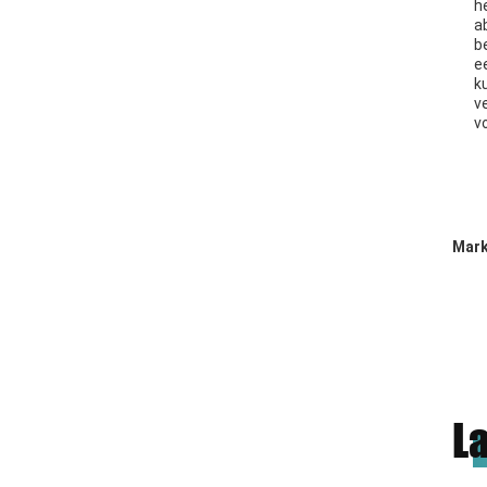
h
a
b
e
k
v
v
Mark
L