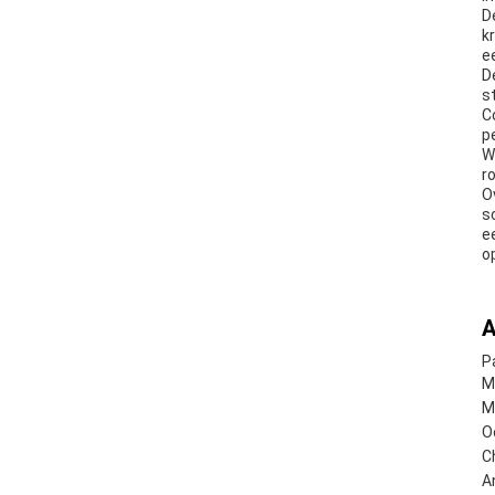
D
k
e
D
s
C
p
W
r
O
s
e
o
A
P
M
M
O
C
A