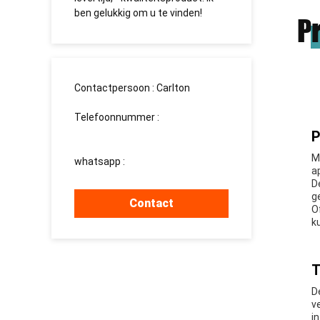
e
ben gelukkig om u te vinden!
долгосро
P
Contactpersoon :
Carlton
Telefoonnummer :
008613760340811
P
M
whatsapp :
+8613760340811
a
D
g
Contact
O
k
T
D
v
i