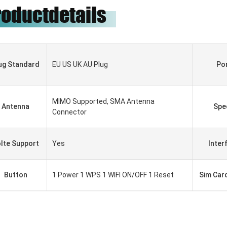
roductdetails
ug Standard
EU US UK AU Plug
Po
MIMO Supported, SMA Antenna
Antenna
Spe
Connector
lte Support
Yes
Inter
Button
1 Power 1 WPS 1 WIFI ON/OFF 1 Reset
Sim Car
HADBAATAR
Gabriel Haddad
 надежная компания,
Wij zijn aan het samenwerken
впервые установила
met 5 jaar geweest, zij goede
чество и имеет
leverancier en goede vrienden,