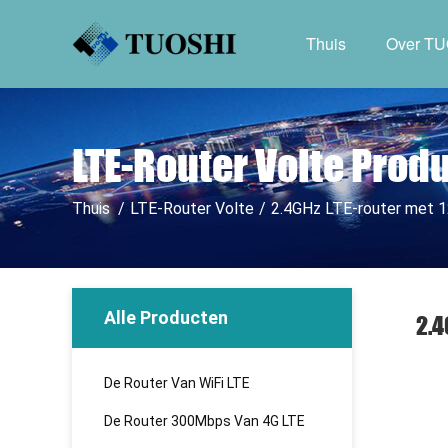
Thuis
Over T
LTE-Router Volte Prod
Thuis
/
LTE-Router Volte
/
2.4GHz LTE-router met 1
Alle Producten
2.4
De Router Van WiFi LTE
De Router 300Mbps Van 4G LTE