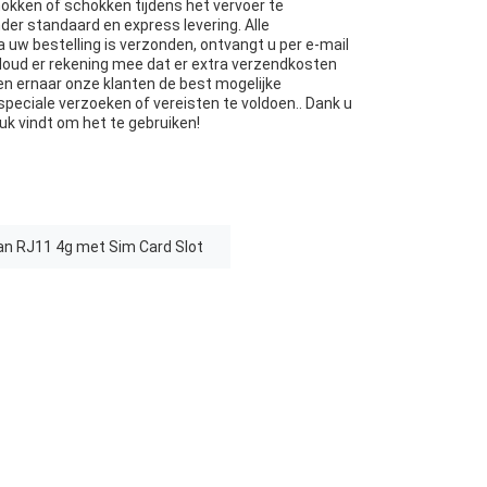
okken of schokken tijdens het vervoer te
er standaard en express levering. Alle
uw bestelling is verzonden, ontvangt u per e-mail
oud er rekening mee dat er extra verzendkosten
n ernaar onze klanten de best mogelijke
speciale verzoeken of vereisten te voldoen.. Dank u
uk vindt om het te gebruiken!
n RJ11 4g met Sim Card Slot