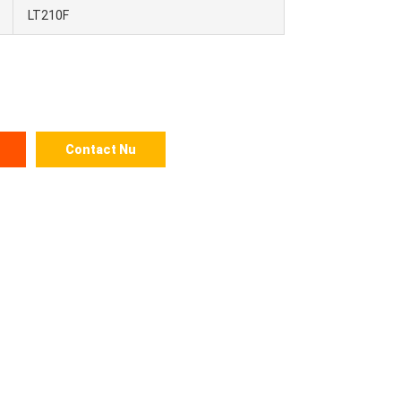
LT210F
Contact Nu