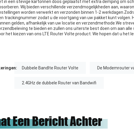
et in een stevige kartonnen doos geplaatst met extra demping om sch
bsorberen. Wij bieden verschillende verzendmogelijkheden aan, waarond
estellingen worden verwerkt en verzonden binnen 1-2 werkdagen.Zodra 
en trackingnummer zodat u de voortgang van uw pakket kunt volgen. H
unnen gelden, afhankelijk van uw locatie en verzendmethode.We streve
erzendbeleving te bieden en zullen ons uiterste best doen om aan alle 
oor het kiezen van ons LTE Router Volte product. We hopen dat u het le
eringen:
Dubbele Bandlte Router Volte
De Modemrouter va
2.4GHz de dubbele Router van Bandwifi
aat Een Bericht Achter