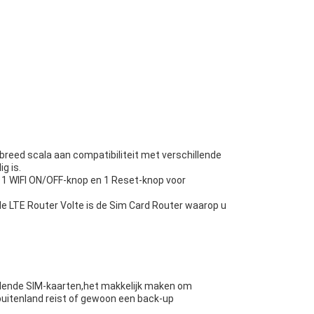
reed scala aan compatibiliteit met verschillende
g is.
 1 WIFI ON/OFF-knop en 1 Reset-knop voor
de LTE Router Volte is de Sim Card Router waarop u
llende SIM-kaarten,het makkelijk maken om
buitenland reist of gewoon een back-up