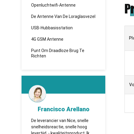
P
Openluchtwifi-Antenne
De Antenne Van De Loraglasvezel
USB-Hubbasisstation
Pl
4G GSM Antenne
Punt Om Draadloze Brug Te
Richten
Vo
d
Francisco Arellano
K
ken
De leverancier van Nice, snelle
TUOSHI -
de
snelheidsreactie, snelle hoog
которая 
en,
levertijd, - kwaliteitsproduct. Ik
сотрудни