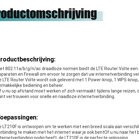
чное сотрудничество.
onze eer zijn om met hen te
roductomschrijving
werken.
roductbeschrijving:
et 802.11a/b/g/n/ac draadloze normen biedt de LTE Router Volte een b
pparaten.en Firewall om ervoor te zorgen dat uw internetverbinding veili
e LTE Router Volte wordt ook geleverd met 1 Power-knop, 1 WPS-knop,
emakkelijke bediening en beheer.
f u nu op afstand moet werken of zich vermaakt tijdens lange reizen, 
unt vertrouwen voor snelle en naadloze internetverbinding.
oepassingen:
e LT210F is ontworpen om te werken met een breed scala aan verschi
erbinding te maken met het internet waar je ook bentOf u nu naar het 
nternetverbinding nodig heeft, de LT210F is de perfecte oplossing.