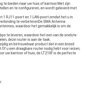
 te bieden naar uw huis of kantoor.Met zijn
ellen en te configureren, en wordt geleverd met
et 1 RJ11-poort en 1 LAN-poort.omdat het u in
tverbinding te verbeterenDe SMA Antenna
 antennes, waardoor het gemakkelijk is om de
Mbps te leveren, waardoor het een van de snelste
en, deze router is aan de taak.
zijdig en betrouwbaar product dat in een breed
.Of u een draagbare router nodig hebt voor reizen,
or uw kantoor of huis, de LT210F is de perfecte
n: