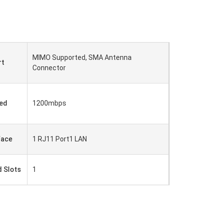
MIMO Supported, SMA Antenna
rt
Connector
ed
1200mbps
face
1 RJ11 Port1 LAN
d Slots
1