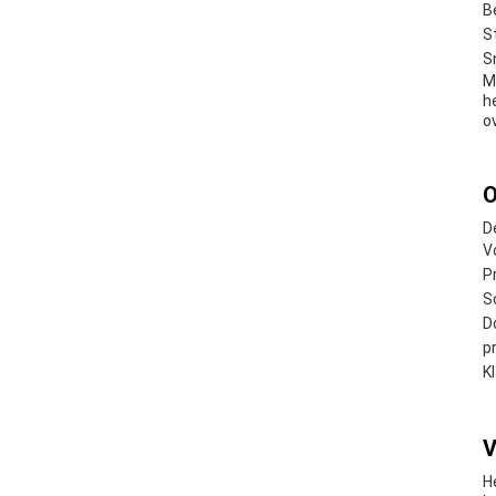
B
S
S
M
h
o
O
D
V
P
S
D
p
K
V
H