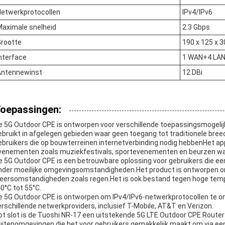
Netwerkprotocollen
IPv4/IPv6
aximale snelheid
2.3 Gbps
Grootte
190 x 125 x 
nterface
1 WAN+4 LA
Antennewinst
12 DBi
oepassingen:
e 5G Outdoor CPE is ontworpen voor verschillende toepassingsmogelij
ebruikt in afgelegen gebieden waar geen toegang tot traditionele bree
ebruikers die op bouwterreinen internetverbinding nodig hebbenHet ap
venementen zoals muziekfestivals, sportevenementen en beurzen waa
e 5G Outdoor CPE is een betrouwbare oplossing voor gebruikers die e
nder moeilijke omgevingsomstandigheden.Het product is ontworpen om
eersomstandigheden zoals regen.Het is ook bestand tegen hoge temp
40°C tot 55°C.
e 5G Outdoor CPE is ontworpen om IPv4/IPv6-netwerkprotocollen te o
erschillende netwerkproviders, inclusief T-Mobile, AT&T en Verizon.
ot slot is de Tuoshi NR-17 een uitstekende 5G LTE Outdoor CPE Router 
uitenomgevingen.die het voor gebruikers gemakkelijk maakt om via een