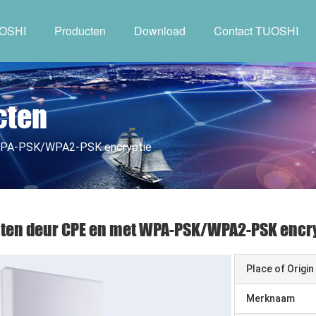
UOSHI
Producten
Download
Contact TUOSHI
cten
 WPA-PSK/WPA2-PSK encryptie
iten deur CPE en met WPA-PSK/WPA2-PSK encr
Place of Origin
Merknaam