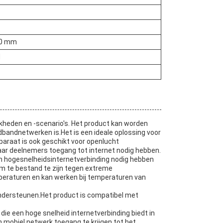
30 mm
N
kheden en -scenario's. Het product kan worden
dbandnetwerken is.Het is een ideale oplossing voor
paraat is ook geschikt voor openlucht
r deelnemers toegang tot internet nodig hebben.
en hogesnelheidsinternetverbinding nodig hebben
 te bestand te zijn tegen extreme
eraturen en kan werken bij temperaturen van
ndersteunen.Het product is compatibel met
die een hoge snelheid internetverbinding biedt in
 mobiel netwerk toegang te krijgen tot het