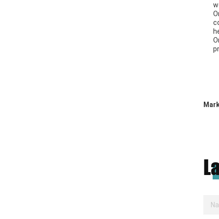
w
O
c
h
O
p
Mark
L