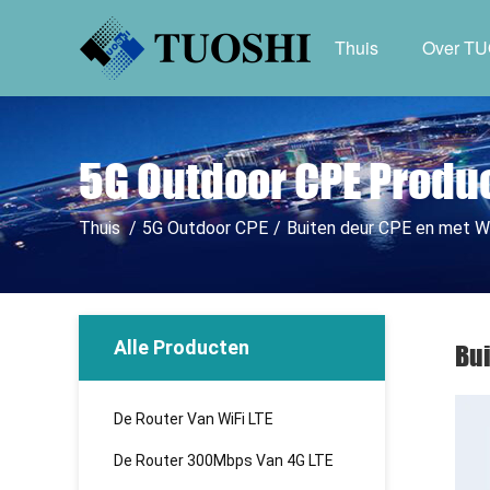
Thuis
Over T
5G Outdoor CPE Produ
Thuis
/
5G Outdoor CPE
/
Buiten deur CPE en met
Alle Producten
Bu
De Router Van WiFi LTE
De Router 300Mbps Van 4G LTE