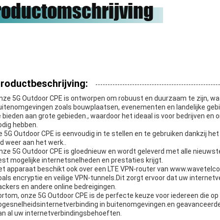
roductomschrijving
чное сотрудничество.
onze eer zijn om met hen te
werken.
roductbeschrijving:
nze 5G Outdoor CPE is ontworpen om robuust en duurzaam te zijn, waa
uitenomgevingen zoals bouwplaatsen, evenementen en landelijke gebie
e bieden aan grote gebieden., waardoor het ideaal is voor bedrijven en
odig hebben.
e 5G Outdoor CPE is eenvoudig in te stellen en te gebruiken dankzij he
ijd weer aan het werk..
nze 5G Outdoor CPE is gloednieuw en wordt geleverd met alle nieuwste
est mogelijke internetsnelheden en prestaties krijgt.
et apparaat beschikt ook over een LTE VPN-router van www.wavetelco.
oals encryptie en veilige VPN-tunnels.Dit zorgt ervoor dat uw internetve
ackers en andere online bedreigingen.
ortom, onze 5G Outdoor CPE is de perfecte keuze voor iedereen die op
ogesnelheidsinternetverbinding in buitenomgevingen.en geavanceerde
an al uw internetverbindingsbehoeften.