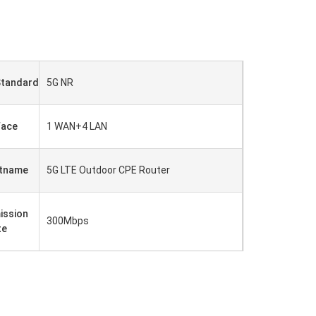
Standard
5G NR
face
1 WAN+4 LAN
tname
5G LTE Outdoor CPE Router
ission
300Mbps
te