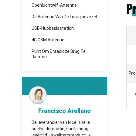
P
Openluchtwifi-Antenne
De Antenne Van De Loraglasvezel
USB-Hubbasisstation
4G GSM Antenne
Punt Om Draadloze Brug Te
Richten
Pro
d
Francisco Arellano
K
ken
De leverancier van Nice, snelle
TUOSHI -
de
snelheidsreactie, snelle hoog
которая 
en,
levertijd, - kwaliteitsproduct. Ik
сотрудни