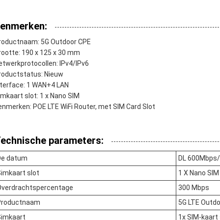
enmerken:
roductnaam: 5G Outdoor CPE
rootte: 190 x 125 x 30 mm
etwerkprotocollen: IPv4/IPv6
roductstatus: Nieuw
nterface: 1 WAN+4 LAN
imkaart slot: 1 x Nano SIM
enmerken: POE LTE WiFi Router, met SIM Card Slot
echnische parameters:
De datum
DL 600Mbps
imkaart slot
1 X Nano SIM
Overdrachtspercentage
300 Mbps
Productnaam
5G LTE Outdo
Simkaart
1x SIM-kaart 