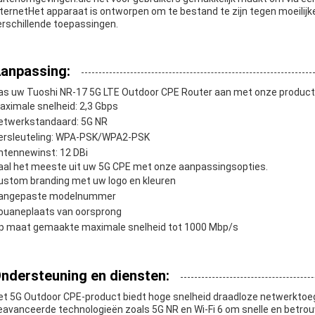
nternetHet apparaat is ontworpen om te bestand te zijn tegen moeili
erschillende toepassingen.
anpassing:
as uw Tuoshi NR-17 5G LTE Outdoor CPE Router aan met onze produc
aximale snelheid: 2,3 Gbps
etwerkstandaard: 5G NR
ersleuteling: WPA-PSK/WPA2-PSK
ntennewinst: 12 DBi
aal het meeste uit uw 5G CPE met onze aanpassingsopties.
ustom branding met uw logo en kleuren
angepaste modelnummer
ouaneplaats van oorsprong
p maat gemaakte maximale snelheid tot 1000 Mbp/s
ndersteuning en diensten:
et 5G Outdoor CPE-product biedt hoge snelheid draadloze netwerktoe
eavanceerde technologieën zoals 5G NR en Wi-Fi 6 om snelle en betrouw