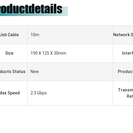
roductdetails
Usb Cable
10m
Network 
Size
190 X 125 X 30mm
Inter
ducts Status
New
Produc
Transm
Max Speed
2.3 Gbps
Ra
HADBAATAR
Gabriel Haddad
 надежная компания,
Wij zijn aan het samenwerken
впервые установила
met 5 jaar geweest, zij goede
чество и имеет
leverancier en goede vrienden,