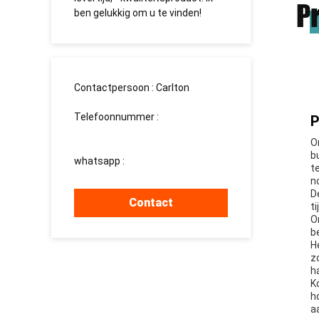
P
e
ben gelukkig om u te vinden!
долгосро
Contactpersoon :
Carlton
Telefoonnummer :
P
008613760340811
O
b
whatsapp :
+8613760340811
t
n
D
Contact
t
O
b
H
z
h
K
h
a