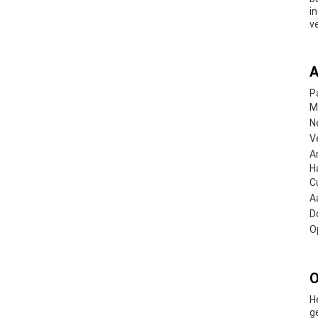
i
v
A
P
M
N
V
A
H
C
A
D
O
O
H
g