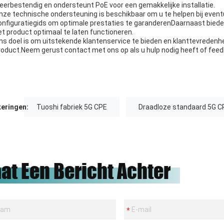
eerbestendig en ondersteunt PoE voor een gemakkelijke installatie.
nze technische ondersteuning is beschikbaar om u te helpen bij even
onfiguratiegids om optimale prestaties te garanderenDaarnaast biede
et product optimaal te laten functioneren.
ns doel is om uitstekende klantenservice te bieden en klanttevreden
roduct.Neem gerust contact met ons op als u hulp nodig heeft of feed
eringen:
Tuoshi fabriek 5G CPE
Draadloze standaard 5G C
aat Een Bericht Achter