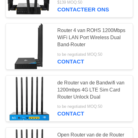
$139 MOQ:50
CONTACTEER ONS
14
WiFi 6 Gigabit-
Router 4 van ROHS 1200Mbps
Router
WiFi LAN Port Wireless Dual
Band-Router
to be negotiated MOQ:50
CONTACT
61
de Router van de Bandwifi van
de Industriële
1200mbps 4G LTE Sim Card
Router Unlock Dual
Router van 4G LTE
to be negotiated MOQ:50
CONTACT
Open Router van de de Router