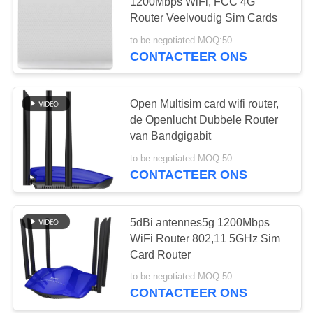
1200Mbps WiFi, FCC 4G
PRIVACY
Router Veelvoudig Sim Cards
POLICY
to be negotiated MOQ:50
56
CONTACTEER ONS
5G WiFi-Router
Open Multisim card wifi router,
de Openlucht Dubbele Router
van Bandgigabit
to be negotiated MOQ:50
CONTACTEER ONS
27
5dBi antennes5g 1200Mbps
5G Outdoor CPE
WiFi Router 802,11 5GHz Sim
Card Router
to be negotiated MOQ:50
CONTACTEER ONS