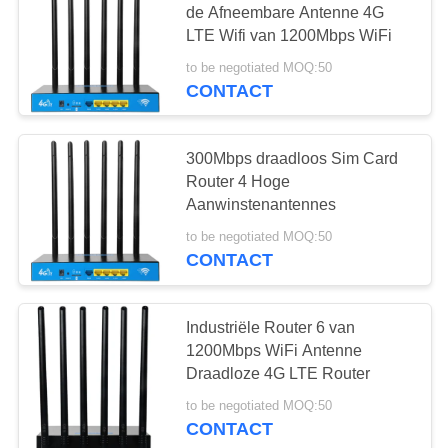
de Afneembare Antenne 4G
14
LTE Wifi van 1200Mbps WiFi
De Vergroting van
to be negotiated MOQ:50
WiFi van de
CONTACT
muurstop
300Mbps draadloos Sim Card
Router 4 Hoge
Aanwinstenantennes
59
to be negotiated MOQ:50
CONTACT
Mobiele Hotspot van
draagbare 4G
Industriële Router 6 van
1200Mbps WiFi Antenne
Draadloze 4G LTE Router
to be negotiated MOQ:50
CONTACT
22