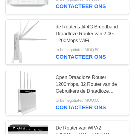
CONTACTEER
CONTACTEER ONS
ONS
38
de Routercat4 4G Breedband
NIEUWS
Draadloze Router van 2.4G
1200Mbps WiFi
LTE-Router Volte
GEVALLEN
to be negotiated MOQ:50
CONTACTEER ONS
VERZOEK
OM EEN
Open Draadloze Router
1200mbps, 32 Router van de
CITAAT
37
Gebruikers de Draadloze
Dubbele Band 4G LTE
Dubbel SiM Mobile
to be negotiated MOQ:50
VR
CONTACTEER ONS
Router
SITEMAP
De Router van WPA2