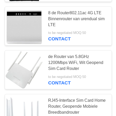
de Modem van 4G
8 de Router802.11ac 4G LTE
LTE USB WiFi
Binnenrouter van urendual sim
LTE
to be negotiated MOQ:50
CONTACT
25
de Router van 5.8GHz
1200Mbps WiFi, Wit Geopend
Openluchtwifi-
Sim Card Router
Antenne
to be negotiated MOQ:50
CONTACT
RJ45-Interface Sim Card Home
Router, Geopende Mobiele
16
Breedbandrouter