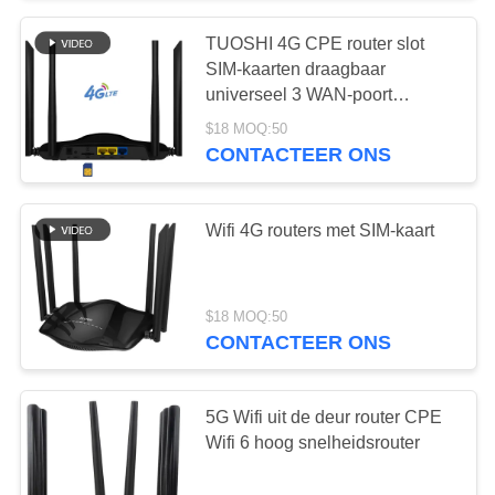
TUOSHI 4G CPE router slot
26
SIM-kaarten draagbaar
Openluchtcpe van
universeel 3 WAN-poort
draadloos modem 2.4G Wi-Fi
$18 MOQ:50
4G LTE Router
brandmuur thuisgebruik op
CONTACTEER ONS
open lucht
Wifi 4G routers met SIM-kaart
10
$18 MOQ:50
De
CONTACTEER ONS
Waaiervergroting
5G Wifi uit de deur router CPE
van USB WiFi
Wifi 6 hoog snelheidsrouter