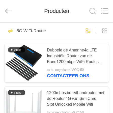
Shenzhen
Tuoshi
Network
Producten
Communications
Co.,
Ltd.
All
Rights
HUIS
42
Reserved.
5G WiFi-Router
De Router van WiFi
PRODUCTEN
LTE
Dubbele de Antenne4g LTE
Industriële Router van de
ONGEVEER
Band1200mbps WiFi Router
ONS
5dBi
to be negotiated MOQ:50
CONTACTEER ONS
62
FABRIEKSREIS
de Router 300Mbps
1200mbps breedbandrouter met
KWALITEITSCONTROLE
de Router 4G van Sim Card
van 4G LTE
Slot Unlocked Mobile Wifi
to be negotiated MOQ:50