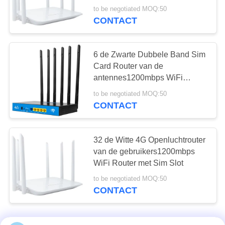
de antenne van de
to be negotiated MOQ:50
CONTACT
loraglasvezel
6 de Zwarte Dubbele Band Sim
Card Router van de
antennes1200mbps WiFi
Router
to be negotiated MOQ:50
10
CONTACT
USB-
Hubbasisstation
32 de Witte 4G Openluchtrouter
van de gebruikers1200mbps
WiFi Router met Sim Slot
to be negotiated MOQ:50
CONTACT
18