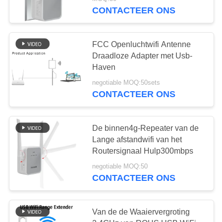
CONTACTEER
CONTACTEER ONS
ONS
FCC Openluchtwifi Antenne
NIEUWS
Draadloze Adapter met Usb-
Haven
GEVALLEN
negotiable MOQ:50sets
CONTACTEER ONS
VERZOEK
OM EEN
De binnen4g-Repeater van de
Lange afstandwifi van het
CITAAT
Routersignaal Hulp300mbps
negotiable MOQ:50
VR
CONTACTEER ONS
SITEMAP
Van de de Waaiervergroting