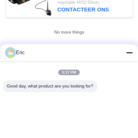
negotiable MOQ:50sets
CONTACTEER ONS
No more things
Eric
CONTACTEER ONS!
5:37 PM
populaire categorieën
Alle
Good day, what product are you looking for?
De Router Van WiFi LTE
De Router 300Mbps Van 4G LTE
LTE-Router Volte
Dubbel SiM Mobile Router
5G WiFi-Router
5G Outdoor CPE