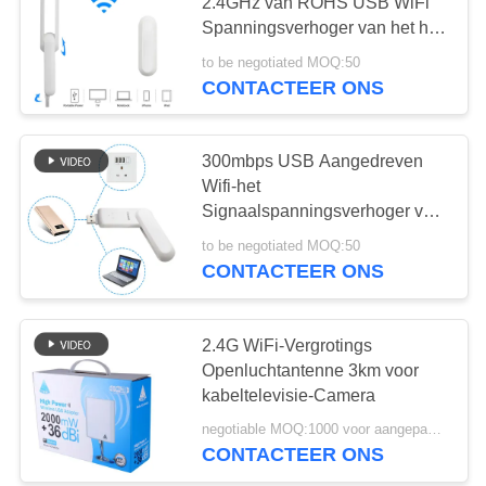
2.4GHz van ROHS USB WiFi
PRIVACY
Spanningsverhoger van het het
Huis de Draadloze Signaal
POLICY
to be negotiated MOQ:50
CONTACTEER ONS
300mbps USB Aangedreven
Wifi-het
Signaalspanningsverhoger van
het Vergrotings Witte
to be negotiated MOQ:50
Thuisnetwerk
CONTACTEER ONS
2.4G WiFi-Vergrotings
Openluchtantenne 3km voor
kabeltelevisie-Camera
negotiable MOQ:1000 voor aangepast pakket/embleem
CONTACTEER ONS