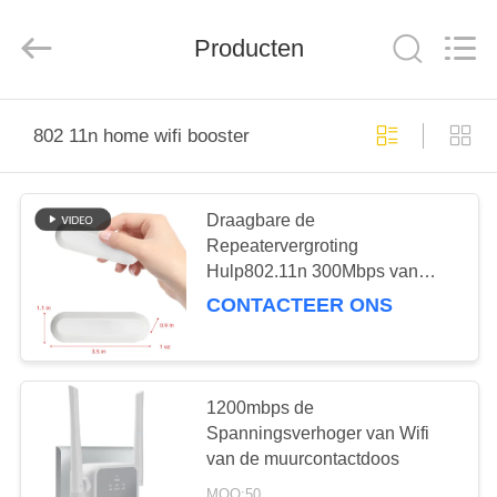
Shenzhen
Tuoshi
Network
Producten
Communications
Co.,
Ltd.
All
Rights
HUIS
Reserved.
802 11n home wifi booster
PRODUCTEN
Draagbare de
Repeatervergroting
ONGEVEER
Hulp802.11n 300Mbps van
ONS
USB WiFi
CONTACTEER ONS
FABRIEKSREIS
1200mbps de
KWALITEITSCONTROLE
Spanningsverhoger van Wifi
van de muurcontactdoos
MOQ:50