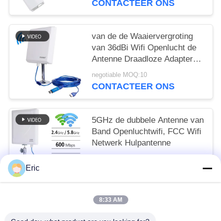
CONTACTEER ONS
van de de Waaiervergroting
van 36dBi Wifi Openlucht de
Antenne Draadloze Adapter
voor rv
negotiable MOQ:10
CONTACTEER ONS
5GHz de dubbele Antenne van
Band Openluchtwifi, FCC Wifi
Netwerk Hulpantenne
negotiable MOQ:10
Eric
CONTACTEER ONS
8:33 AM
populaire categorieën
Alle