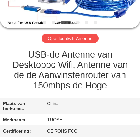
CONTACTEER
ONS
NIEUWS
Openluchtwifi-Antenne
GEVALLEN
USB-de Antenne van
Desktoppc Wifi, Antenne van
VERZOEK
de de Aanwinstenrouter van
OM EEN
150mbps de Hoge
CITAAT
Plaats van
China
VR
herkomst:
Merknaam:
TUOSHI
SITEMAP
Certificering:
CE ROHS FCC