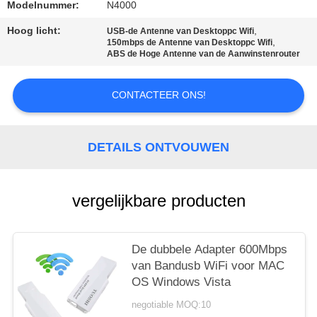
Modelnummer:
N4000
PRIVACY
Hoog licht:
,
USB-de Antenne van Desktoppc Wifi
POLICY
,
150mbps de Antenne van Desktoppc Wifi
ABS de Hoge Antenne van de Aanwinstenrouter
CONTACTEER ONS!
DETAILS ONTVOUWEN
vergelijkbare producten
De dubbele Adapter 600Mbps
van Bandusb WiFi voor MAC
OS Windows Vista
negotiable MOQ:10