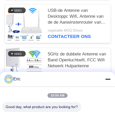
USB-de Antenne van
Desktoppc Wifi, Antenne van
de de Aanwinstenrouter van
150mbps de Hoge
negotiable MOQ:50sets
CONTACTEER ONS
5GHz de dubbele Antenne van
Band Openluchtwifi, FCC Wifi
Netwerk Hulpantenne
negotiable MOQ:10
Eric
CONTACTEER ONS
10:04 AM
populaire categorieën
Alle
Good day, what product are you looking for?