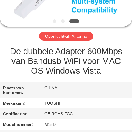
CONTACTEER
ONS
NIEUWS
Openluchtwifi-Antenne
GEVALLEN
De dubbele Adapter 600Mbps
van Bandusb WiFi voor MAC
VERZOEK
OS Windows Vista
OM EEN
CITAAT
Plaats van
CHINA
herkomst:
VR
Merknaam:
TUOSHI
Certificering:
CE ROHS FCC
SITEMAP
Modelnummer:
M15D