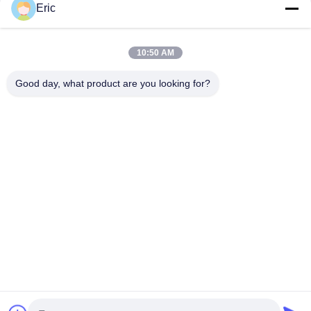
Eric
CONTACTEER ONS!
10:50 AM
populaire categorieën
Alle
Good day, what product are you looking for?
De Router Van WiFi LTE
De Router 300Mbps Van 4G LTE
LTE-Router Volte
Dubbel SiM Mobile Router
5G WiFi-Router
5G Outdoor CPE
Openluchtcpe Van 4G LTE Router
De Waaiervergroting Van USB WiFi
Teken in