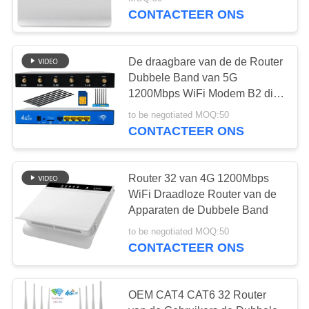
CONTACTEER
CONTACTEER ONS
ONS
De draagbare van de de Router
NIEUWS
Dubbele Band van 5G
1200Mbps WiFi Modem B2 die
GEVALLEN
B3 TDD LTE-CPE plakken
to be negotiated MOQ:50
CONTACTEER ONS
VERZOEK
OM EEN
Router 32 van 4G 1200Mbps
WiFi Draadloze Router van de
CITAAT
Apparaten de Dubbele Band
to be negotiated MOQ:50
VR
CONTACTEER ONS
SITEMAP
OEM CAT4 CAT6 32 Router