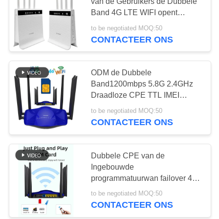
van de Gebruikers de Dubbele
PRIVACY
Band 4G LTE WIFI opent
1200mbps-CPE van het
POLICY
to be negotiated MOQ:50
Bandslot
CONTACTEER ONS
ODM de Dubbele
Band1200mbps 5.8G 2.4GHz
Draadloze CPE TTL IMEI
Verandering opent de Router
to be negotiated MOQ:50
van 4g Lte Wifi voor Sim Card
CONTACTEER ONS
Provider
Dubbele CPE van de
Ingebouwde
programmatuurwan failover 4g
Lte van de Band1200mbps AT-
to be negotiated MOQ:50
T T-Mobile Simcard Draadloze
CONTACTEER ONS
Wifi Router