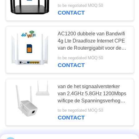
Antennes1200mbps de
to be negotiated MOQ:50
Dubbele Band LTE
CONTACT
AC1200 dubbele van Bandwifi
4g Lte Draadloze Internet CPE
van de Routergigabit voor de
Server van Huisvpn
to be negotiated MOQ:50
CONTACT
van de het signaalversterker
van 2.4GHz 5.8GHz 1200Mbps
wificpe de Spanningsverhoger
van de wifirepeater van de
to be negotiated MOQ:50
routerexpander 12v
CONTACT