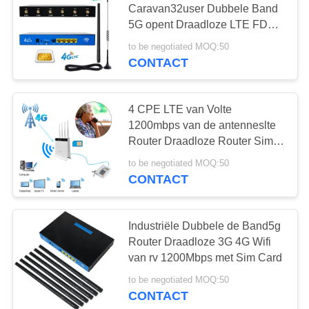
Caravan32user Dubbele Band
5G opent Draadloze LTE FDD
TDD
to be negotiated MOQ:50
CONTACT
4 CPE LTE van Volte
1200mbps van de antenneslte
Router Draadloze Router Sim
Card Slot
to be negotiated MOQ:50
CONTACT
Industriële Dubbele de Band5g
Router Draadloze 3G 4G Wifi
van rv 1200Mbps met Sim Card
to be negotiated MOQ:50
CONTACT