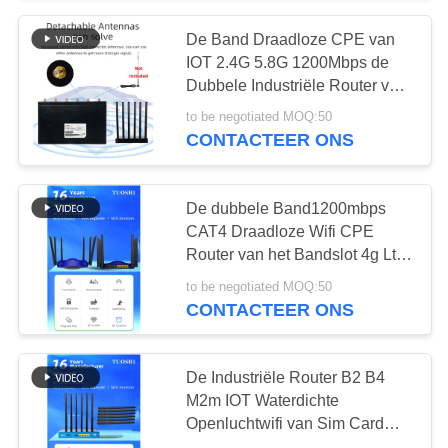
De Band Draadloze CPE van
IOT 2.4G 5.8G 1200Mbps de
Dubbele Industriële Router van
Rangsim card 3g 4g 5g Wifi
to be negotiated MOQ:50
CONTACTEER ONS
De dubbele Band1200mbps
CAT4 Draadloze Wifi CPE
Router van het Bandslot 4g Lte
met Sim Card
to be negotiated MOQ:50
CONTACTEER ONS
De Industriële Router B2 B4
M2m IOT Waterdichte
Openluchtwifi van Sim Card
FDD 5G