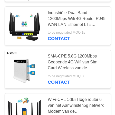
Industriële Dual Band
1200Mbps Wifi 4G Router RJ45
WAN LAN Ethernet LTE
Simkaart
to be negotiated MOQ:15
CONTACT
SMA-CPE 5.8G 1200Mbps
Geopende 4G Wifi van Sim
Card Wireless van de
Antennehaven Dubbele Router
to be negotiated MOQ:50
CONTACT
WiFi-CPE 5dBi Hoge router 6
van het Aanwinsten5g netwerk
Modem van de