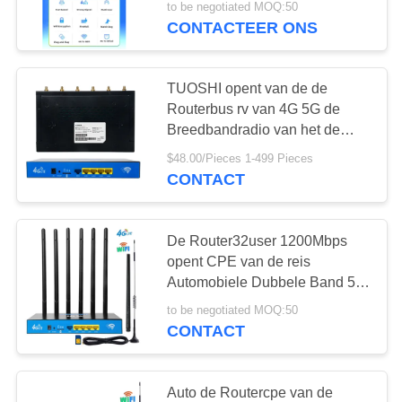
to be negotiated MOQ:50
CONTACTEER ONS
TUOSHI opent van de de
Routerbus rv van 4G 5G de
Breedbandradio van het de
Motorthuisnetwerk
$48.00/Pieces 1-499 Pieces
CONTACT
De Router32user 1200Mbps
opent CPE van de reis
Automobiele Dubbele Band 5G
Draadloze LTE FDD TDD
to be negotiated MOQ:50
CONTACT
Auto de Routercpe van de