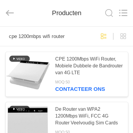
Shenzhen
Tuoshi
Network
Producten
Communications
Co.,
Ltd.
All
Rights
HUIS
Reserved.
cpe 1200mbps wifi router
PRODUCTEN
CPE 1200Mbps WiFi Router,
Mobiele Dubbele de Bandrouter
ONGEVEER
van 4G LTE
ONS
MOQ:50
CONTACTEER ONS
FABRIEKSREIS
De Router van WPA2
KWALITEITSCONTROLE
1200Mbps WiFi, FCC 4G
Router Veelvoudig Sim Cards
MOQ:50