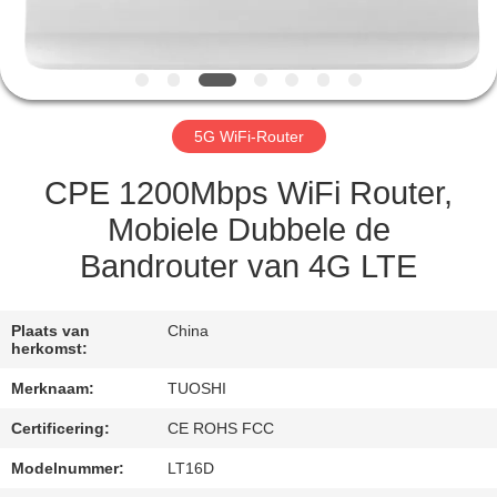
CONTACTEER
ONS
NIEUWS
5G WiFi-Router
GEVALLEN
CPE 1200Mbps WiFi Router,
Mobiele Dubbele de
VERZOEK
Bandrouter van 4G LTE
OM EEN
CITAAT
Plaats van
China
herkomst:
VR
Merknaam:
TUOSHI
Certificering:
CE ROHS FCC
SITEMAP
Modelnummer:
LT16D