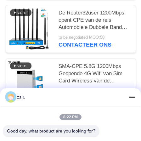
De Router32user 1200Mbps
opent CPE van de reis
Automobiele Dubbele Band
5G Draadloze LTE FDD TDD
to be negotiated MOQ:50
CONTACTEER ONS
SMA-CPE 5.8G 1200Mbps
Geopende 4G Wifi van Sim
Card Wireless van de
Antennehaven Dubbele Router
to be negotiated MOQ:50
Eric
CONTACTEER ONS
8:22 PM
populaire categorieën
Alle
Good day, what product are you looking for?