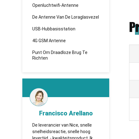
Openluchtwifi-Antenne
De Antenne Van De Loraglasvezel
P
USB-Hubbasisstation
4G GSM Antenne
Punt Om Draadloze Brug Te
Richten
 Arellano
KHADBAATAR
n Nice, snelle
TUOSHI - надежная компания,
 snelle hoog
которая впервые установила
eitsproduct. Ik
сотрудничество и имеет