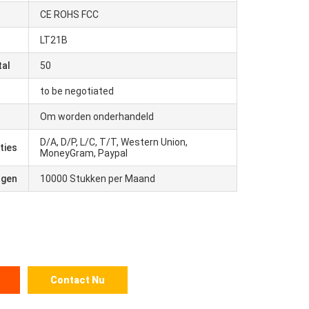
CE ROHS FCC
LT21B
tal
50
to be negotiated
Om worden onderhandeld
D/A, D/P, L/C, T/T, Western Union,
ties
MoneyGram, Paypal
ogen
10000 Stukken per Maand
Contact Nu