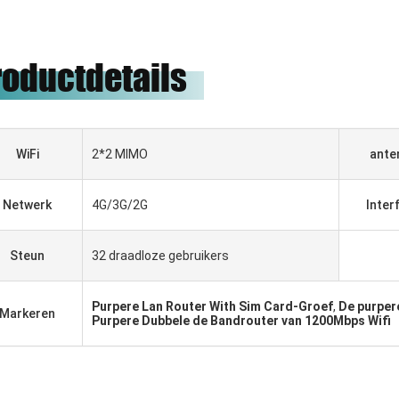
roductdetails
WiFi
2*2 MIMO
ante
Netwerk
4G/3G/2G
Inter
Steun
32 draadloze gebruikers
Purpere Lan Router With Sim Card-Groef
,
De purper
Markeren
Purpere Dubbele de Bandrouter van 1200Mbps Wifi
Gabriel Haddad
Wij zijn aan het samenwerken
met 5 jaar geweest, zij goede
leverancier en goede vrienden,