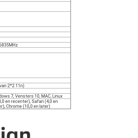
-5835MHz
van 2*2 11n)
ows 7, Vensters 10, MAC, Linux
3,0 en recenter), Safari (4,0 en
r), Chrome (10,0 en later)