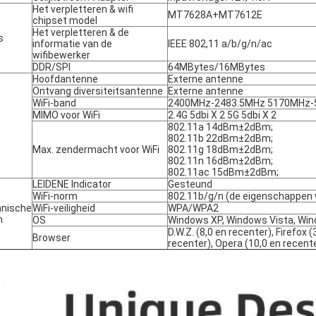
Het verpletteren & wifi
MT7628A+MT7612E
chipset model
Het verpletteren & de
s
informatie van de
IEEE 802,11 a/b/g/n/ac
wifibewerker
DDR/SPI
64MBytes/16MBytes
Hoofdantenne
Externe antenne
Ontvang diversiteitsantenne
Externe antenne
WiFi-band
2400MHz-2483.5MHz 5170MHz
MIMO voor WiFi
2.4G 5dbi X 2 5G 5dbi X 2
802.11a 14dBm±2dBm;
802.11b 22dBm±2dBm;
Max. zendermacht voor WiFi
802.11g 18dBm±2dBm;
802.11n 16dBm±2dBm;
802.11ac 15dBm±2dBm;
LEIDENE Indicator
Gesteund
WiFi-norm
802.11b/g/n (de eigenschappen 
nische
WiFi-veiligheid
WPA/WPA2
m
OS
Windows XP, Windows Vista, Wind
D.W.Z. (8,0 en recenter), Firefox (
Browser
recenter), Opera (10,0 en recente