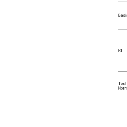
Basi
Rf
Tech
Nor