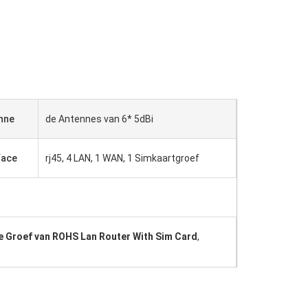
nne
de Antennes van 6* 5dBi
face
rj45, 4 LAN, 1 WAN, 1 Simkaartgroef
e Groef van ROHS Lan Router With Sim Card
,