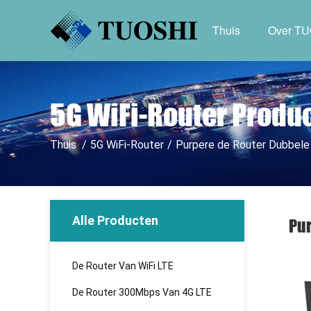
Thuis
Over T
5G WiFi-Router Produ
Thuis
/
5G WiFi-Router
/
Purpere de Router Dubbele
Alle Producten
Pur
De Router Van WiFi LTE
De Router 300Mbps Van 4G LTE