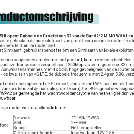
onze eer zijn om met hen te
roductomschrijving
werken.
HI opent Dubbele de Groefsteun 32 van de Band2*2 MiMO With Lan 
eve te gebruiken de normale kaart van groottesim om in de router te s
n hersteld, en de router niet
t Simkaart, gebruikersbehoefte om een Simkaart van lokale exploitan
steunen aanpassen embleem in het product, kunt u met ons babbelen 
raadloze transmissie versnelt aan 1200Mbps, steunt gebruiker 32 om u 
 Aanwinstenantennes met 4 x 5dBi, hoge gevoeligheid van de router 
 - de kwaliteit van 4G LTE, de dubbele frequentie met 2.4g en 5.8G, v
et enkel doen opneemt de Simkaart, dan verbindt WiFi aan uw telefoon
 van de steun zal de normale grootte sim), het 4G-signaal in wifisigna
WPA2 de gemengde het wachtwoordencryptie van het veiligheidsniveau,
ouwbaar
ilige router voor draadloos Internet.
Netwerk
4* LAN, 1*WAN
SIM
2FF SIM
rface
Knoop
Het terugstellen
Gelijkstroom-Adapter
Inputvoltage: 12V, 1.5A