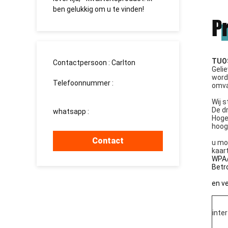
 te vinden!
долгосрочное сотрудничество.
P
TUOS
Contactpersoon :
Carlton
Geli
worde
Telefoonnummer :
omva
008613760340811
Wij 
De d
whatsapp :
+8613760340811
Hoge
hoog
Contact
u mo
kaart
WPA/
Betr
en ve
inte