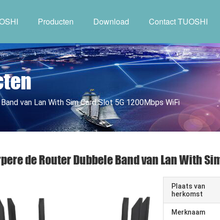
UOSHI
Producten
Download
Contact TUOSHI
cten
 Band van Lan With Sim Card Slot 5G 1200Mbps WiFi
pere de Router Dubbele Band van Lan With Si
Plaats van
herkomst
Merknaam