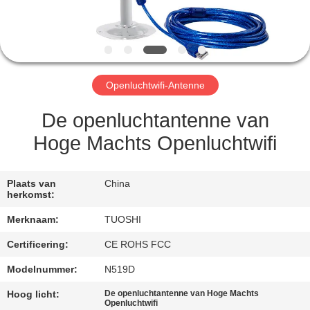
CONTACTEER
ONS
NIEUWS
Openluchtwifi-Antenne
GEVALLEN
De openluchtantenne van
Hoge Machts Openluchtwifi
VERZOEK
OM EEN
Plaats van
China
herkomst:
CITAAT
Merknaam:
TUOSHI
VR
Certificering:
CE ROHS FCC
Modelnummer:
N519D
SITEMAP
Hoog licht:
De openluchtantenne van Hoge Machts
Openluchtwifi