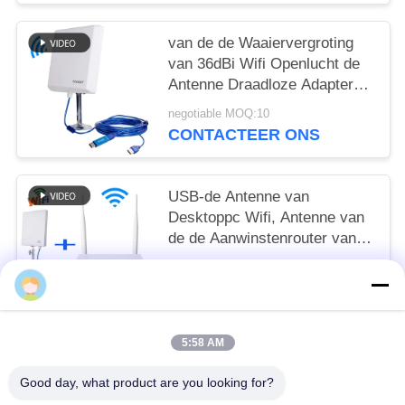
van de de Waaiervergroting
van 36dBi Wifi Openlucht de
Antenne Draadloze Adapter
voor rv
negotiable MOQ:10
CONTACTEER ONS
USB-de Antenne van
Desktoppc Wifi, Antenne van
de de Aanwinstenrouter van
150mbps de Hoge
negotiable MOQ:50sets
CONTACTEER ONS
5:58 AM
populaire categorieën
Alle
Good day, what product are you looking for?