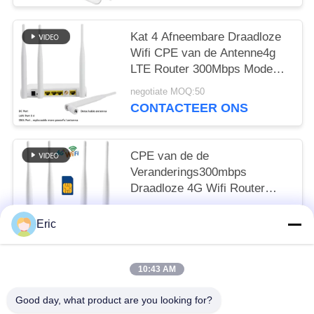
Kat 4 Afneembare Draadloze
Wifi CPE van de Antenne4g
LTE Router 300Mbps Modem
Bleke Ethernet van FDD TDD
negotiate MOQ:50
CONTACTEER ONS
CPE van de de
Veranderings300mbps
Draadloze 4G Wifi Router
CAT4 32User RJ45 van
negotiate MOQ:50
Vodafone TTL IMEI
Eric
CONTACTEER ONS
10:43 AM
populaire categorieën
Alle
Good day, what product are you looking for?