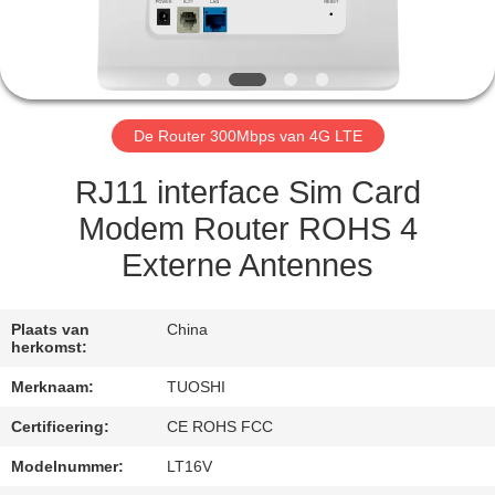
CONTACTEER
ONS
NIEUWS
De Router 300Mbps van 4G LTE
GEVALLEN
RJ11 interface Sim Card
Modem Router ROHS 4
VERZOEK
Externe Antennes
OM EEN
CITAAT
Plaats van
China
herkomst:
VR
Merknaam:
TUOSHI
Certificering:
CE ROHS FCC
SITEMAP
Modelnummer:
LT16V