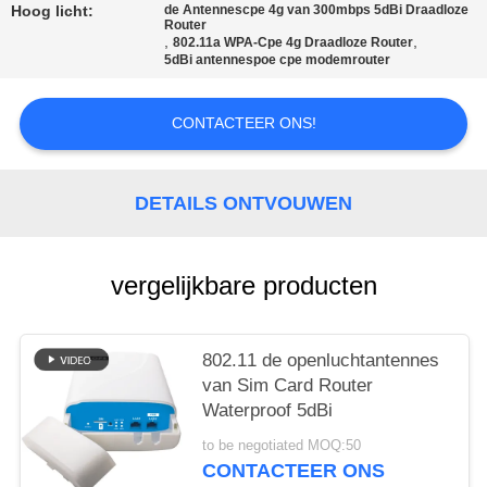
Hoog licht:
de Antennescpe 4g van 300mbps 5dBi Draadloze
Router
PRIVACY
,
,
802.11a WPA-Cpe 4g Draadloze Router
5dBi antennespoe cpe modemrouter
POLICY
CONTACTEER ONS!
DETAILS ONTVOUWEN
vergelijkbare producten
802.11 de openluchtantennes
van Sim Card Router
Waterproof 5dBi
to be negotiated MOQ:50
CONTACTEER ONS