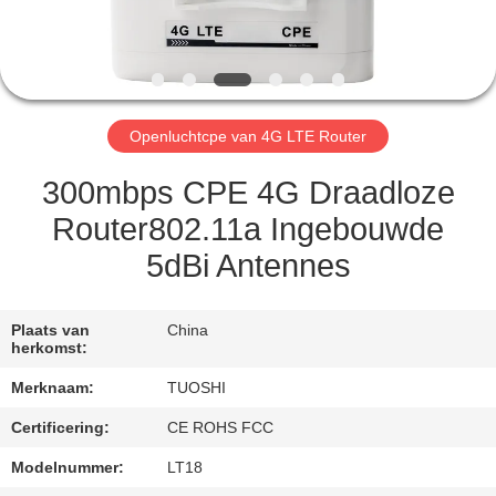
CONTACTEER
ONS
NIEUWS
Openluchtcpe van 4G LTE Router
GEVALLEN
300mbps CPE 4G Draadloze
Router802.11a Ingebouwde
VERZOEK
5dBi Antennes
OM EEN
CITAAT
Plaats van
China
herkomst:
VR
Merknaam:
TUOSHI
Certificering:
CE ROHS FCC
SITEMAP
Modelnummer:
LT18