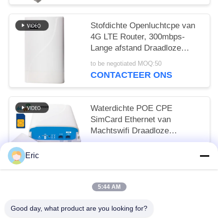
Stofdichte Openluchtcpe van
4G LTE Router, 300mbps-
Lange afstand Draadloze
Router
to be negotiated MOQ:50
CONTACTEER ONS
Waterdichte POE CPE
SimCard Ethernet van
Machtswifi Draadloze
Openluchthaven4g LTE
to be negotiated MOQ:50
Router voor Landelijke
Eric
CONTACTEER ONS
kabeltelevisie
5:44 AM
populaire categorieën
Alle
Good day, what product are you looking for?