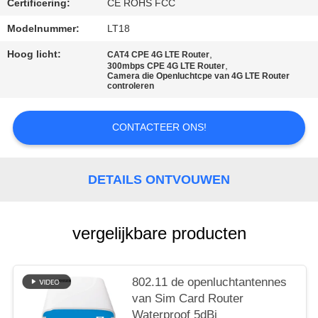
Certificering:
CE ROHS FCC
PRIVACY
Modelnummer:
LT18
POLICY
Hoog licht:
,
CAT4 CPE 4G LTE Router
,
300mbps CPE 4G LTE Router
Camera die Openluchtcpe van 4G LTE Router
controleren
CONTACTEER ONS!
DETAILS ONTVOUWEN
vergelijkbare producten
802.11 de openluchtantennes
van Sim Card Router
Waterproof 5dBi