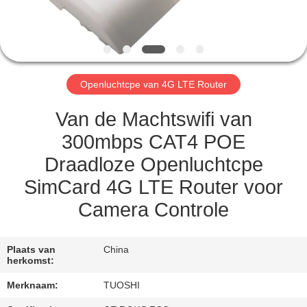
CONTACTEER
ONS
NIEUWS
Openluchtcpe van 4G LTE Router
GEVALLEN
Van de Machtswifi van
300mbps CAT4 POE
VERZOEK
Draadloze Openluchtcpe
OM EEN
SimCard 4G LTE Router voor
CITAAT
Camera Controle
VR
Plaats van
China
herkomst:
SITEMAP
Merknaam:
TUOSHI