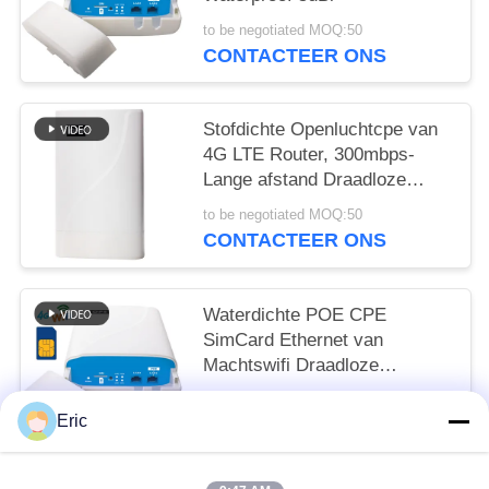
to be negotiated MOQ:50
CONTACTEER ONS
Stofdichte Openluchtcpe van
4G LTE Router, 300mbps-
Lange afstand Draadloze
Router
to be negotiated MOQ:50
CONTACTEER ONS
Waterdichte POE CPE
SimCard Ethernet van
Machtswifi Draadloze
Openluchthaven4g LTE
to be negotiated MOQ:50
Router voor Landelijke
Eric
CONTACTEER ONS
kabeltelevisie