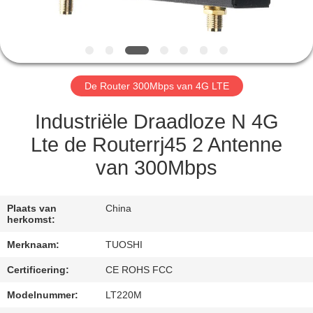
CONTACTEER
ONS
NIEUWS
De Router 300Mbps van 4G LTE
GEVALLEN
Industriële Draadloze N 4G
Lte de Routerrj45 2 Antenne
VERZOEK
van 300Mbps
OM EEN
CITAAT
Plaats van
China
herkomst:
VR
Merknaam:
TUOSHI
Certificering:
CE ROHS FCC
SITEMAP
Modelnummer:
LT220M