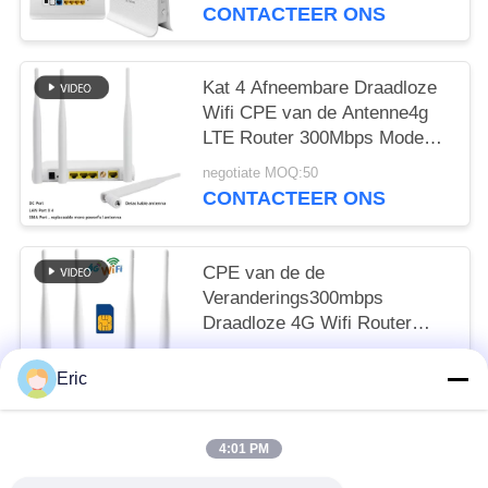
CONTACTEER ONS
Kat 4 Afneembare Draadloze
Wifi CPE van de Antenne4g
LTE Router 300Mbps Modem
Bleke Ethernet van FDD TDD
negotiate MOQ:50
CONTACTEER ONS
CPE van de de
Veranderings300mbps
Draadloze 4G Wifi Router
CAT4 32User RJ45 van
negotiate MOQ:50
Vodafone TTL IMEI
Eric
CONTACTEER ONS
4:01 PM
populaire categorieën
Alle