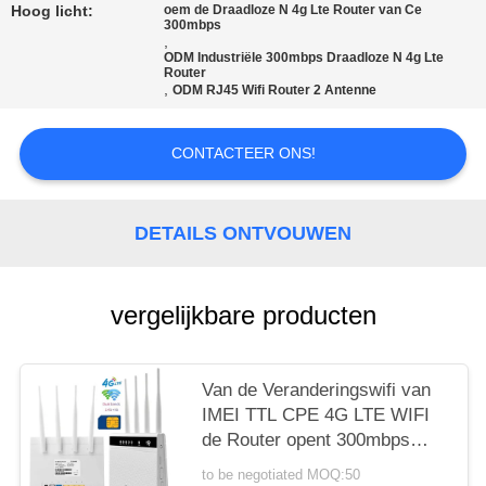
Hoog licht:
oem de Draadloze N 4g Lte Router van Ce
300mbps
PRIVACY
,
ODM Industriële 300mbps Draadloze N 4g Lte
POLICY
Router
,
ODM RJ45 Wifi Router 2 Antenne
CONTACTEER ONS!
DETAILS ONTVOUWEN
vergelijkbare producten
Van de Veranderingswifi van
IMEI TTL CPE 4G LTE WIFI
de Router opent 300mbps
voor kabeltelevisie-Camera
to be negotiated MOQ:50