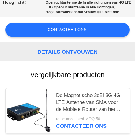
Hoog licht:
Openluchtantenne de In alle richtingen van 4G LTE
,
,
PRIVACY
3G Openluchtantenne in alle richtingen
Hoge Aanwinstensma Vrouwelijke Antenne
POLICY
CONTACTEER ONS!
DETAILS ONTVOUWEN
vergelijkbare producten
De Magnetische 3dBi 3G 4G
LTE Antenne van SMA voor
de Mobiele Router van het
Telefoonsignaal LTE
to be negotiated MOQ:50
CONTACTEER ONS