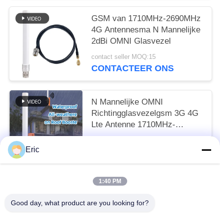
GSM van 1710MHz-2690MHz
4G Antennesma N Mannelijke
2dBi OMNI Glasvezel
contact seller MOQ:15
CONTACTEER ONS
N Mannelijke OMNI
Richtingglasvezelgsm 3G 4G
Lte Antenne 1710MHz-
2690MHz 20W
contact seller MOQ:15
Eric
CONTACTEER ONS
1:40 PM
populaire categorieën
Alle
Good day, what product are you looking for?