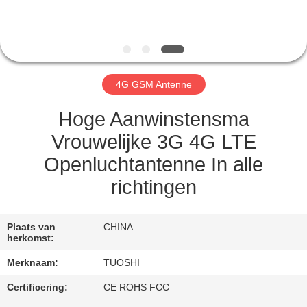
CONTACTEER
ONS
NIEUWS
4G GSM Antenne
GEVALLEN
Hoge Aanwinstensma
Vrouwelijke 3G 4G LTE
VERZOEK
Openluchtantenne In alle
OM EEN
richtingen
CITAAT
Plaats van
CHINA
VR
herkomst:
Merknaam:
TUOSHI
SITEMAP
Certificering:
CE ROHS FCC