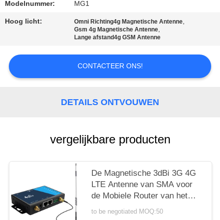
Modelnummer:
MG1
PRIVACY
Hoog licht:
,
Omni Richting4g Magnetische Antenne
POLICY
,
Gsm 4g Magnetische Antenne
Lange afstand4g GSM Antenne
CONTACTEER ONS!
DETAILS ONTVOUWEN
vergelijkbare producten
De Magnetische 3dBi 3G 4G
LTE Antenne van SMA voor
de Mobiele Router van het
Telefoonsignaal LTE
to be negotiated MOQ:50