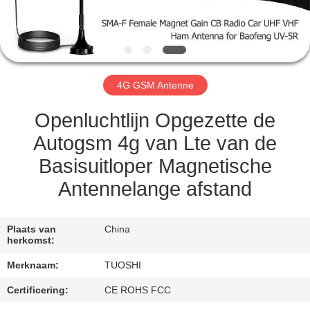
CONTACTEER
ONS
NIEUWS
4G GSM Antenne
GEVALLEN
Openluchtlijn Opgezette de
Autogsm 4g van Lte van de
VERZOEK
Basisuitloper Magnetische
OM EEN
Antennelange afstand
CITAAT
Plaats van
China
VR
herkomst:
Merknaam:
TUOSHI
SITEMAP
Certificering:
CE ROHS FCC