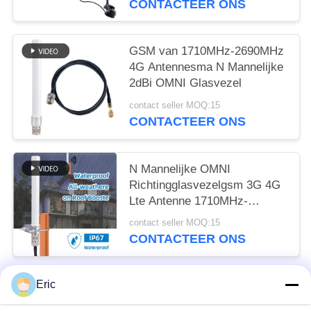
CONTACTEER ONS
GSM van 1710MHz-2690MHz
4G Antennesma N Mannelijke
2dBi OMNI Glasvezel
contact seller MOQ:15
CONTACTEER ONS
N Mannelijke OMNI
Richtingglasvezelgsm 3G 4G
Lte Antenne 1710MHz-
2690MHz 20W
contact seller MOQ:15
CONTACTEER ONS
Eric
populaire categorieën
Alle