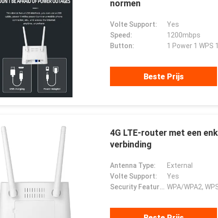
normen
Volte Support:
Yes
Speed:
1200mbps
Button:
1 Power 1 WPS 1
Beste Prijs
4G LTE-router met een enk
verbinding
Antenna Type:
External
Volte Support:
Yes
Security Features:
WPA/WPA2, WPS,
Beste Prijs