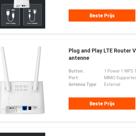
Beste Prijs
Plug and Play LTE Router 
antenne
Button:
1 Power 1 WPS 1
Port:
MIMO Supported
Antenna Type:
External
Beste Prijs