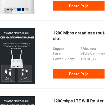
чное сотрудничество.
onze eer zijn om met hen te
Beste Prijs
werken.
1200 Mbps draadloze router
slot
Support:
32devices
Port:
MIMO Supported
Power Supply:
12V DC, 1A
Beste Prijs
1200mbps LTE Wifi Router