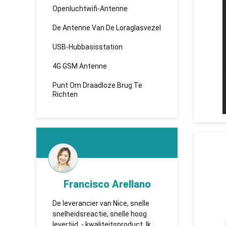
Openluchtwifi-Antenne
De Antenne Van De Loraglasvezel
USB-Hubbasisstation
4G GSM Antenne
Punt Om Draadloze Brug Te
Richten
d
Francisco Arellano
K
ken
De leverancier van Nice, snelle
TUOSHI -
de
snelheidsreactie, snelle hoog
которая 
en,
levertijd, - kwaliteitsproduct. Ik
сотрудни