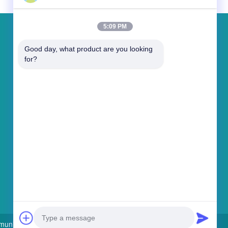
5:09 PM
Laat een bericht achter
Good day, what product are you looking 
for?
Bericht versturen
ications Co., Ltd . All Rights Reserved.