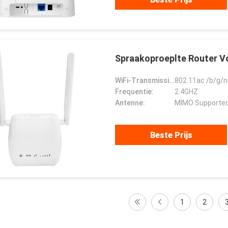
Spraakoproeplte Router V
WiFi-Transmissienorm:
802.11ac /b/g/n
Frequentie:
2.4GHZ
Antenne:
MIMO Supported
Beste Prijs
1
2