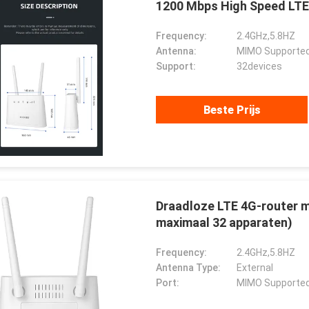
1200 Mbps High Speed LTE
Frequency:
2.4GHz,5.8HZ
Antenna:
MIMO Supported
Support:
32devices
Beste Prijs
Draadloze LTE 4G-router 
maximaal 32 apparaten)
HADBAATAR
Gabriel Haddad
Frequency:
2.4GHz,5.8HZ
Antenna Type:
External
 надежная компания,
Wij zijn aan het samenwerken
Port:
MIMO Supported
впервые установила
met 5 jaar geweest, zij goede
чество и имеет
leverancier en goede vrienden,