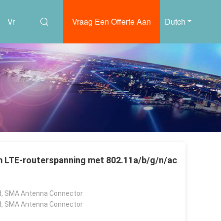
Vr
Vraag Een Offerte Aan
Dutch
 LTE-routerspanning met 802.11a/b/g/n/ac
, SMA Antenna Connector
, SMA Antenna Connector