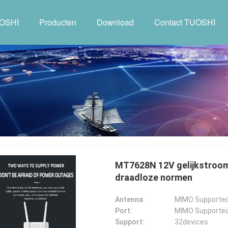
UOSHI
Producten
Download
Contact TUOSHI
MT7628N 12V gelijkstroom
draadloze normen
Antenna:
MIMO Supported
Port:
MIMO Supported
Support:
32devices