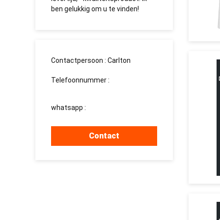
e
ben gelukkig om u te vinden!
долгосро
Contactpersoon :
Carlton
Telefoonnummer :
008613760340811
whatsapp :
+8613760340811
Contact