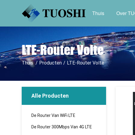
Thuis
Over T
LTE-Router Volte
Thuis
/
Producten
/
LTE-Router Volte
Alle Producten
De Router Van WiFi LTE
De Router 300Mbps Van 4G LTE