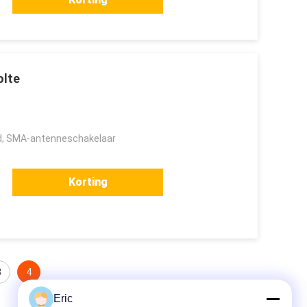
olte
, SMA-antenneschakelaar
Korting
3
4
Eric