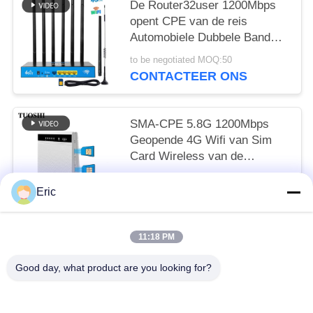
De Router32user 1200Mbps
opent CPE van de reis
Automobiele Dubbele Band
5G Draadloze LTE FDD TDD
to be negotiated MOQ:50
CONTACTEER ONS
SMA-CPE 5.8G 1200Mbps
Geopende 4G Wifi van Sim
Card Wireless van de
Antennehaven Dubbele Router
to be negotiated MOQ:50
Eric
CONTACTEER ONS
11:18 PM
populaire categorieën
Alle
Good day, what product are you looking for?
De Router Van WiFi LTE
De Router 300Mbps Van 4G LTE