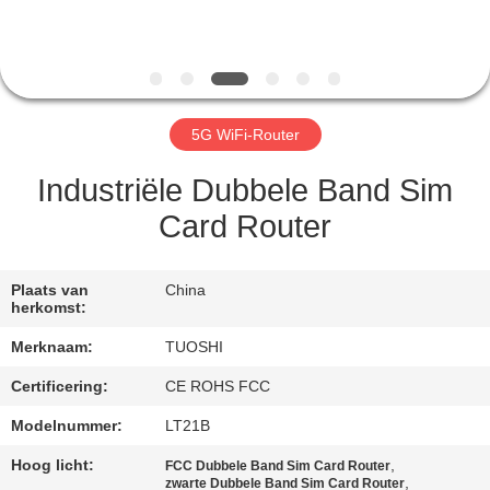
CONTACTEER
ONS
NIEUWS
5G WiFi-Router
GEVALLEN
Industriële Dubbele Band Sim
Card Router
VERZOEK
OM EEN
Plaats van
China
herkomst:
CITAAT
Merknaam:
TUOSHI
VR
Certificering:
CE ROHS FCC
Modelnummer:
LT21B
SITEMAP
Hoog licht:
,
FCC Dubbele Band Sim Card Router
,
zwarte Dubbele Band Sim Card Router