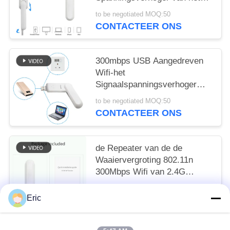
het Huis de Draadloze Signaal
to be negotiated MOQ:50
CONTACTEER ONS
300mbps USB Aangedreven
Wifi-het
Signaalspanningsverhoger
van het Vergrotings Witte
to be negotiated MOQ:50
Thuisnetwerk
CONTACTEER ONS
de Repeater van de de
Waaiervergroting 802.11n
300Mbps Wifi van 2.4G
Tuoshi USB Wifi
to be negotiated MOQ:50
Eric
CONTACTEER ONS