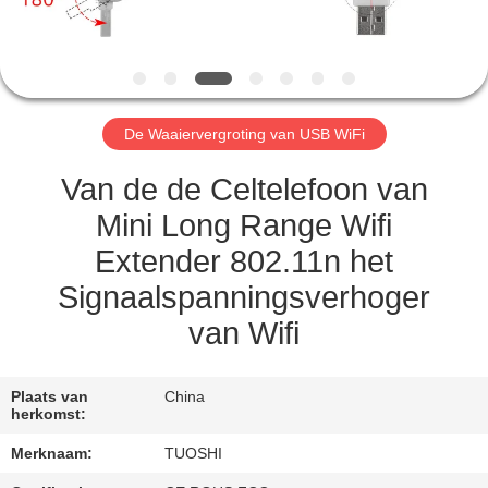
CONTACTEER
ONS
NIEUWS
De Waaiervergroting van USB WiFi
GEVALLEN
Van de de Celtelefoon van
Mini Long Range Wifi
VERZOEK
Extender 802.11n het
OM EEN
Signaalspanningsverhoger
CITAAT
van Wifi
VR
Plaats van
China
herkomst:
SITEMAP
Merknaam:
TUOSHI