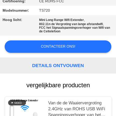
Certificering:
CE ROHS FCC
PRIVACY
Modelnummer:
TS720
POLICY
Hoog licht:
,
Mini Long Range Wifi Extender
,
802.11n de Vergroting van lange afstandwifi
FCC het Signaalspanningsverhoger van Wifi van
de Celtelefoon
CONTACTEER ONS!
DETAILS ONTVOUWEN
vergelijkbare producten
Van de de Waaiervergroting
2.4GHz van ROHS USB WiFi
Spanningsverhoger van het