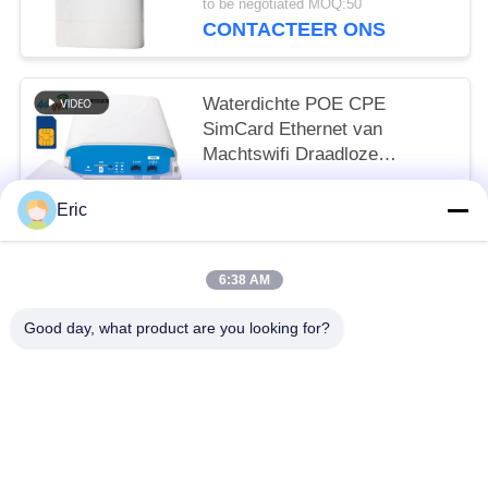
to be negotiated MOQ:50
CONTACTEER ONS
Waterdichte POE CPE
SimCard Ethernet van
Machtswifi Draadloze
Openluchthaven4g LTE
to be negotiated MOQ:50
Router voor Landelijke
Eric
CONTACTEER ONS
kabeltelevisie
6:38 AM
populaire categorieën
Alle
Good day, what product are you looking for?
De Router Van WiFi LTE
De Router 300Mbps Van 4G LTE
LTE-Router Volte
Dubbel SiM Mobile Router