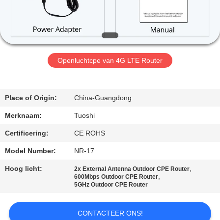
CONTACTEER
ONS
NIEUWS
Openluchtcpe van 4G LTE Router
GEVALLEN
Place of Origin:
China-Guangdong
VERZOEK
Merknaam:
Tuoshi
OM EEN
Certificering:
CE ROHS
CITAAT
Model Number:
NR-17
Hoog licht:
,
2x External Antenna Outdoor CPE Router
VR
,
600Mbps Outdoor CPE Router
5GHz Outdoor CPE Router
SITEMAP
CONTACTEER ONS!