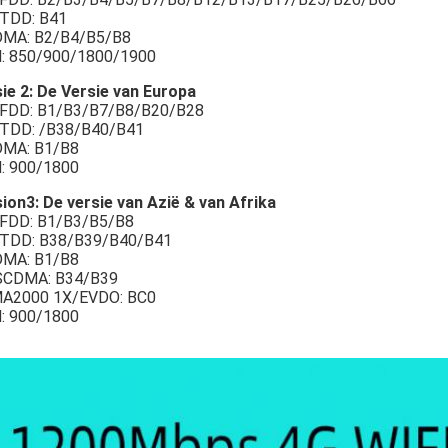
 TDD: B41
MA: B2/B4/B5/B8
: 850/900/1800/1900
ie 2: De Versie van Europa
 FDD: B1/B3/B7/B8/B20/B28
 TDD: /B38/B40/B41
MA: B1/B8
: 900/1800
ion3: De versie van Azië & van Afrika
 FDD: B1/B3/B5/B8
 TDD: B38/B39/B40/B41
MA: B1/B8
SCDMA: B34/B39
A2000 1X/EVDO: BC0
: 900/1800