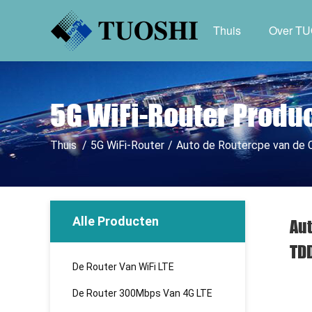
Thuis
Over T
5G WiFi-Router Produ
Thuis
/
5G WiFi-Router
/
Auto de Routercpe van de
Alle Producten
Aut
TD
De Router Van WiFi LTE
De Router 300Mbps Van 4G LTE