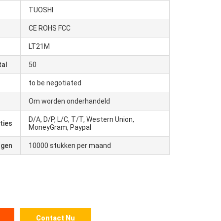
TUOSHI
CE ROHS FCC
LT21M
tal
50
to be negotiated
Om worden onderhandeld
D/A, D/P, L/C, T/T, Western Union,
ties
MoneyGram, Paypal
ogen
10000 stukken per maand
Contact Nu