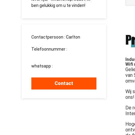
e
ben gelukkig om u te vinden!
долгосро
P
Contactpersoon :
Carlton
Telefoonnummer :
008613760340811
Indu
Wifi
whatsapp :
+8613760340811
Geli
van 
omva
Contact
Wij 
ons!
De r
Inte
Hoge
ontv