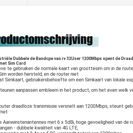
чное сотрудничество.
onze eer zijn om met hen te
werken.
roductomschrijving
striële Dubbele de Bandcpe van rv 32User 1200Mbps opent de Dra
 met Sim Card
eve te gebruiken de normale kaart van groottesim om in de rout
Sim worden hersteld, en de router niet
t Simkaart, gebruikersbehoefte om een Simkaart van lokale exp
steunen aanpassen embleem in het product, om het even welk v
outer draadloze transmissie versnelt aan 1200Mbps, steunt gebr
rnet
 Aanwinstenantennes met 6 x 5dBi, hoge gevoeligheid van de r
angen - dubbele kwaliteit van 4G LTE,