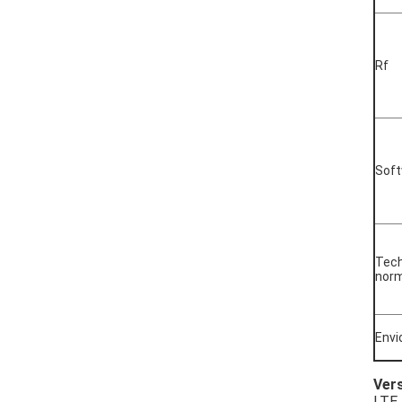
Rf
Sof
Tec
nor
Env
Vers
LTE