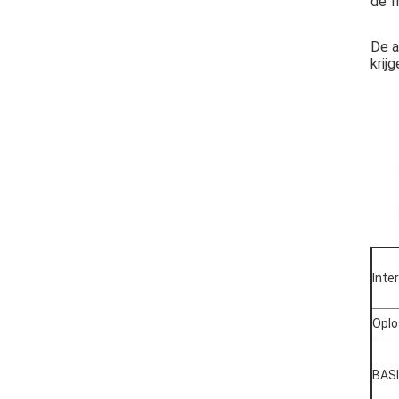
de f
De a
krij
Inte
Oplo
BAS