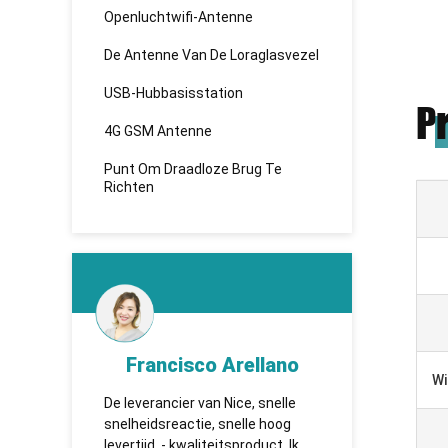
Openluchtwifi-Antenne
De Antenne Van De Loraglasvezel
USB-Hubbasisstation
P
4G GSM Antenne
Punt Om Draadloze Brug Te
Richten
d
Francisco Arellano
K
Wi
ken
De leverancier van Nice, snelle
TUOSHI -
de
snelheidsreactie, snelle hoog
которая 
en,
levertijd, - kwaliteitsproduct. Ik
сотрудни