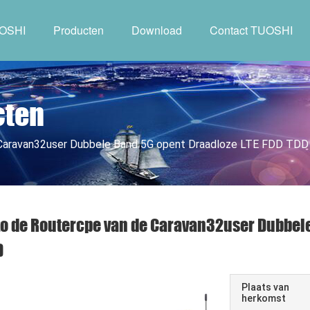
UOSHI
Producten
Download
Contact TUOSHI
cten
 Caravan32user Dubbele Band 5G opent Draadloze LTE FDD TDD
o de Routercpe van de Caravan32user Dubbele
D
Plaats van
herkomst