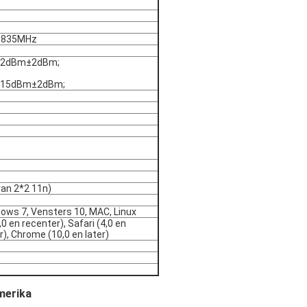
5835MHz
 22dBm±2dBm;
c 15dBm±2dBm;
an 2*2 11n)
ows 7, Vensters 10, MAC, Linux
,0 en recenter), Safari (4,0 en
r), Chrome (10,0 en later)
merika