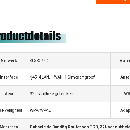
roductdetails
Netwerk
4G/3G/2G
Mater
Interface
rj45, 4 LAN, 1 WAN, 1 Simkaartgroef
Ante
steun
32 draadloze gebruikers
WI
HADBAATAR
Gabriel Haddad
Fi-veiligheid
WPA/WPA2
Adap
 надежная компания,
Wij zijn aan het samenwerken
впервые установила
met 5 jaar geweest, zij goede
Markeren
Dubbele de Band5g Router van TDD
,
32User dubbel
чество и имеет
leverancier en goede vrienden,