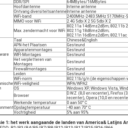
DDR/SPI
64MBytes/16MBytes
Hoofdantenne
Interne antenne
Ontvang diversiteitsantenne
Interne antenne
WiFi-band
2400MHz-2483.5MHz 5170MHz-
MIMO voor WiFi
2.4G 5dbi X 2 5G 5dbi X 2
802.11a 14dBm±2dBm; 802.11b
Max. zendermacht voor WiFi
802.11g 18dBm±2dBm;
802.11n 16dBm±2dBm; 802.11a
Taal
Chinese&English
APN-het Plaatsen
Gesteund
Apparatenmontages
Gesteund
tware
WIFI-Montages
Gesteund
Het verpletteren van
Gesteund
Montages
Firewallmontages
Gesteund
Leiden
Gesteund
WiFi-norm
802.11b/g/n (de eigenschappen v
hnische
WiFi-veiligheid
WPA/WPA2
m
OS
Windows XP, Windows Vista, Wind
D.W.Z. (8,0 en recenter), Firefox (3
Browser
recenter), Opera (10,0 en recente
Werkende temperatuur
0 aan 50° C
ionment
Opslagtemperatuur
-40 aan 70° C
Vochtigheid
5% aan 95%
ie 1: het werk aangaande de landen van America& Latijns A
 FDD: B2/B3/B4/B5/B7/B8/B12/B13/B17/B25/B26/B66