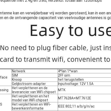
requentie met 2.4g en 5.8G, verzendt totaal aan 1200mbps
ntenne kan en verwijderbaar vrij worden geroteerd, kan in een a
gen en de ontvangende capaciteit van veelvoudige antennes is g
Netwerk
4*lan 1*wan
SIM
2FF sim
rface
Knoop
het terugstellen
Gelijkstroom-adapter
Inputvoltage: 12V 1.5A
Het verpletteren en de
ssing
MTK
leverancier van WiFi chipset
Het verpletteren en het
MT7628A+MT7612E
model van WiFi chipset
IS
Het verpletteren en WiFi-
IEEE 802,11 a/b/g/n/ac
bewerkerinformatie