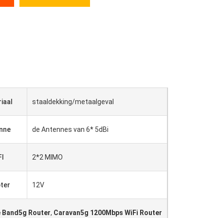
iaal
staaldekking/metaalgeval
nne
de Antennes van 6* 5dBi
FI
2*2 MIMO
ter
12V
e Band5g Router
,
Caravan5g 1200Mbps WiFi Router