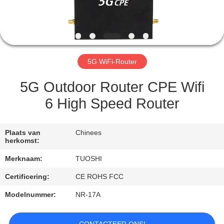
CONTACTEER
ONS
NIEUWS
5G WiFi-Router
GEVALLEN
5G Outdoor Router CPE Wifi
6 High Speed Router
VERZOEK
OM EEN
Plaats van
Chinees
herkomst:
CITAAT
Merknaam:
TUOSHI
VR
Certificering:
CE ROHS FCC
Modelnummer:
NR-17A
SITEMAP