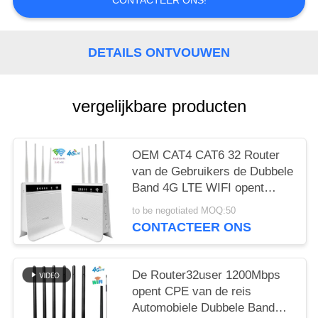
CONTACTEER ONS!
PRIVACY
POLICY
DETAILS ONTVOUWEN
vergelijkbare producten
OEM CAT4 CAT6 32 Router
van de Gebruikers de Dubbele
Band 4G LTE WIFI opent
1200mbps-CPE van het
to be negotiated MOQ:50
Bandslot
CONTACTEER ONS
De Router32user 1200Mbps
opent CPE van de reis
Automobiele Dubbele Band