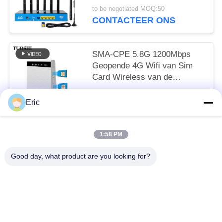
5G Draadloze LTE FDD TDD
to be negotiated MOQ:50
CONTACTEER ONS
SMA-CPE 5.8G 1200Mbps
Geopende 4G Wifi van Sim
Card Wireless van de
Antennehaven Dubbele Router
to be negotiated MOQ:50
Eric
CONTACTEER ONS
1:58 PM
populaire categorieën
Alle
Good day, what product are you looking for?
De Router Van WiFi LTE
De Router 300Mbps Van 4G LTE
LTE-Router Volte
Dubbel SiM Mobile Router